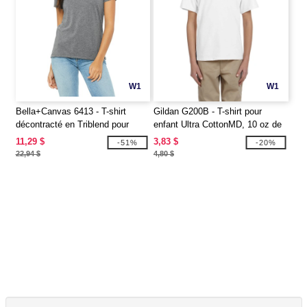
W1
W1
Bella+Canvas 6413 - T-shirt
Gildan G200B - T-shirt pour
décontracté en Triblend pour
enfant Ultra CottonMD, 10 oz de
dames
MD (2000B)
11,29 $
3,83 $
-51%
-20%
22,94 $
4,80 $