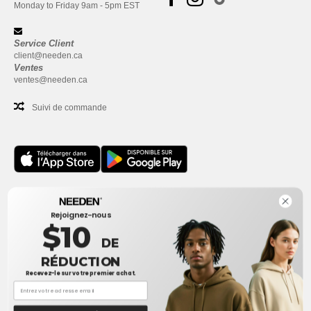
Monday to Friday 9am - 5pm EST
Service Client
client@needen.ca
Ventes
ventes@needen.ca
Suivi de commande
Bureau
Rejoignez-nous
One Dundas Street West Suite 2500
$10
Toronto, Ontario, M5G 1Z3
DE
Ceci n'est PAS l'adresse de retour. Pour les retours, voir ici
RÉDUCTION
Recevez-le sur votre premier achat.
Bureau
1300 rue Sherbrooke Ouest #400
Montreal, Quebec, H3G 1H9