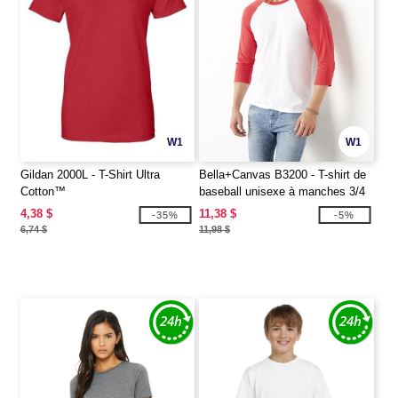
W1
W1
Gildan 2000L - T-Shirt Ultra
Bella+Canvas B3200 - T-shirt de
Cotton™
baseball unisexe à manches 3/4
4,38 $
11,38 $
-35%
-5%
6,74 $
11,98 $