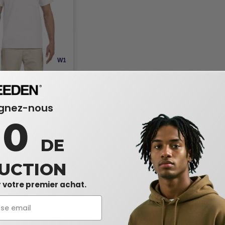
W1
0 - T-shirt avec poche
onMD, 10 oz de MD
-31%
ignez-nous
10
DE
UCTION
 votre premier achat.