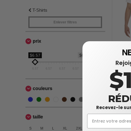
T-Shirts
Enlever filtres
prix
Gildan G23
Ultra Cott
$6.57
$6.57
(2300)
6,57 $
Rejo
9,48 $
$
6.57
6.57
6.57
6.57
6.57
couleurs
RÉD
Recevez-le sur
taille
S
M
L
XL
2XL
3XL