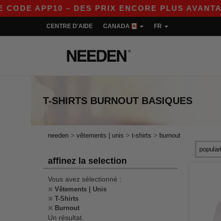
ODE APP10 – DES PRIX ENCORE PLUS AVANTAGEU
CENTRE D'AIDE
CANADA
FR
T-SHIRTS BURNOUT
BASIQUES
>
>
>
needen
vêtements | unis
t-shirts
burnout
affinez la selection
Vous avez sélectionné :
Vêtements | Unis
T-Shirts
Burnout
Un résultat.