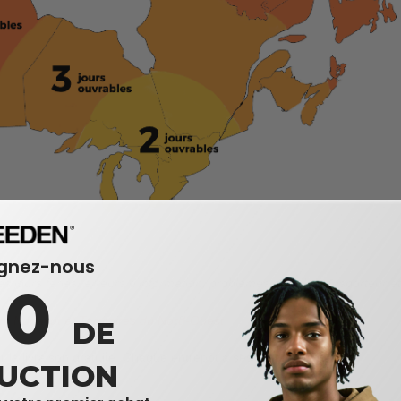
ignez-nous
r les jours fériés, erreurs d'information, problèmes avec le transporteu
10
kon, Nunavut et Territoires du Nord-Ouest
DE
la livraison gratuite. Chaque entrepôt a ses propres conditions.
UCTION