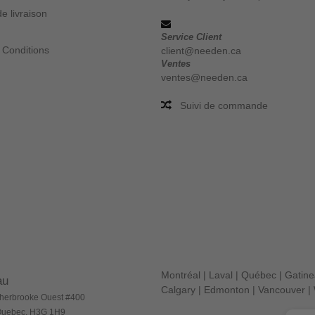
e livraison
Service Client
 Conditions
client@needen.ca
Ventes
ventes@needen.ca
Suivi de commande
Montréal
|
Laval
|
Québec
|
Gatin
au
Calgary
|
Edmonton
|
Vancouver
|
herbrooke Ouest #400
 Quebec, H3G 1H9