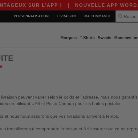
EUX SUR L’APP !
|
NOUVELLE APP WORDANS ! 
PERSONNALISATION
LIVRAISON
MA COMMANDE
Marques
T-Shirts
Sweats
Manches lo
ITE
*
vraison peuvent varier selon le poids et l'adresse, mais nous garantis
ides en utilisant UPS et Poste Canada pour les boites postales.
 et nous nous assurons que vos livraisons arrivent à temps.
ous travaillerons à comprendre la raison et à s'assurer que ça ne repro