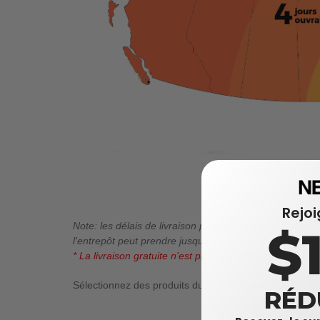
Rejo
Note: les délais de livraison peuvent être affectés pa
$
l'entrepôt peut prendre jusqu'à 24 heures.
* La livraison gratuite n'est pas disponible pour le Yu
Sélectionnez des produits du même entrepôt pour avoir 
RÉD