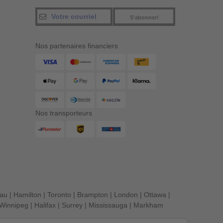
S'abonner!
Nos partenaires financiers
Nos transporteurs
eau
|
Hamilton
|
Toronto
|
Brampton
|
London
|
Ottawa
|
Winnipeg
|
Halifax
|
Surrey
|
Mississauga
|
Markham