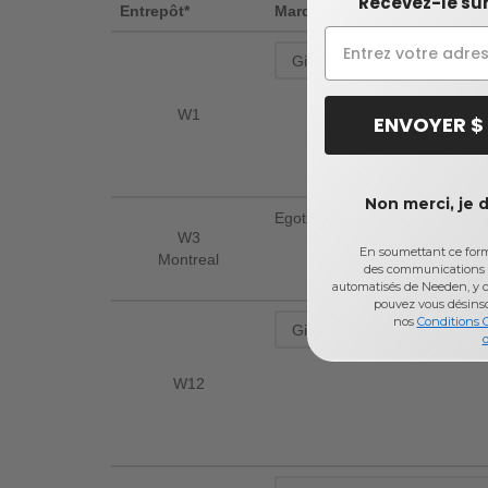
Recevez-le sur
Entrepôt*
Marques
W1
ENVOYER $
Non merci, je 
EgotierPro, Radsow, Roly
W3
En soumettant ce formu
Montreal
des communications 
automatisés de Needen, y c
pouvez vous désins
nos
Conditions 
d
W12