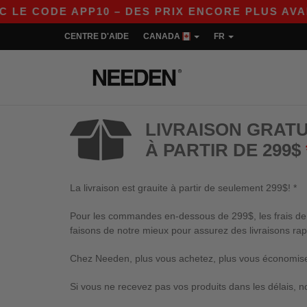
 CODE APP10 – DES PRIX ENCORE PLUS AVANTAG
CENTRE D'AIDE
CANADA
FR
LIVRAISON GRATU
À PARTIR DE 299$
La livraison est grauite à partir de seulement 299$! *
Pour les commandes en-dessous de 299$, les frais de li
faisons de notre mieux pour assurez des livraisons rap
Chez Needen, plus vous achetez, plus vous économisez
Si vous ne recevez pas vos produits dans les délais, n