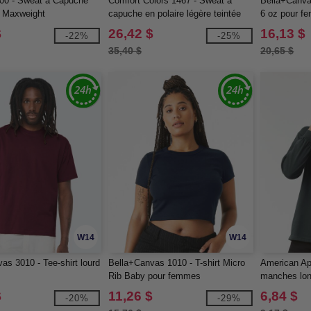
00 - Sweat à Capuche
Comfort Colors 1467 - Sweat à
Bella+Canvas
Maxweight
capuche en polaire légère teintée
6 oz pour f
dans la masse
$
26,42 $
16,13 $
-22%
-25%
35,40 $
20,65 $
W14
W14
as 3010 - Tee-shirt lourd
Bella+Canvas 1010 - T-shirt Micro
American App
Rib Baby pour femmes
manches lon
$
11,26 $
6,84 $
-20%
-29%