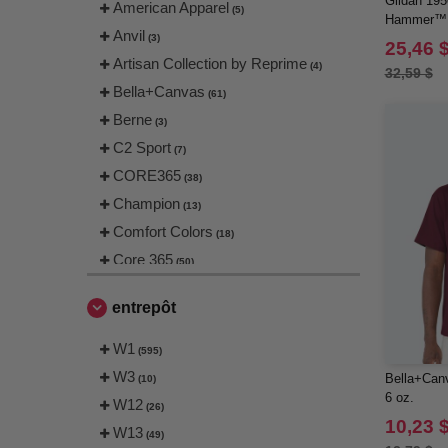
Gildan 195
American Apparel
(5)
Hammer™ 
Anvil
(3)
25,46 
Artisan Collection by Reprime
(4)
32,59 $
Bella+Canvas
(61)
Berne
(3)
C2 Sport
(7)
CORE365
(38)
Champion
(13)
Comfort Colors
(18)
Core 365
(50)
Devon & Jones
(67)
entrepôt
EgotierPro
(4)
Flexfit
W1
(13)
(595)
Gildan
W3
(105)
Bella+Canv
(10)
6 oz.
Harriton
W12
(66)
(26)
10,23 
Independent Trading Co.
W13
(24)
(49)