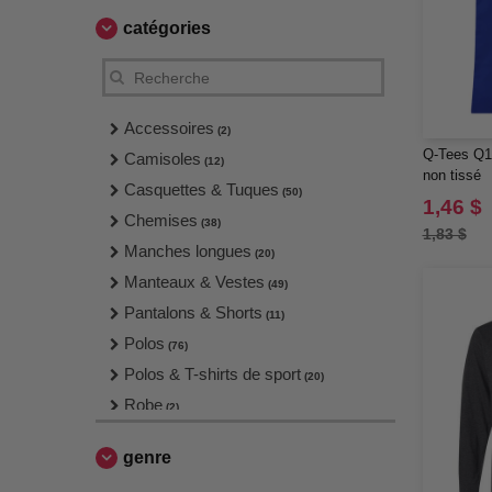
catégories
Accessoires
(2)
Q-Tees Q12
Camisoles
(12)
non tissé
Casquettes & Tuques
(50)
1,46 $
Chemises
(38)
1,83 $
Manches longues
(20)
Manteaux & Vestes
(49)
Pantalons & Shorts
(11)
Polos
(76)
Polos & T-shirts de sport
(20)
Robe
(2)
Sacs
(16)
genre
Sweats
(124)