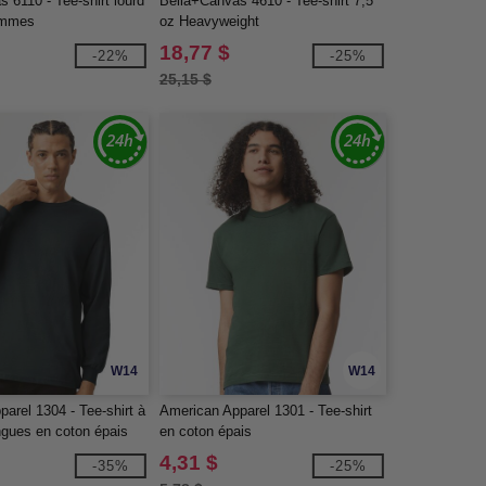
 6110 - Tee-shirt lourd
Bella+Canvas 4610 - Tee-shirt 7,5
emmes
oz Heavyweight
18,77 $
-22%
-25%
25,15 $
W14
W14
arel 1304 - Tee-shirt à
American Apparel 1301 - Tee-shirt
gues en coton épais
en coton épais
4,31 $
-35%
-25%