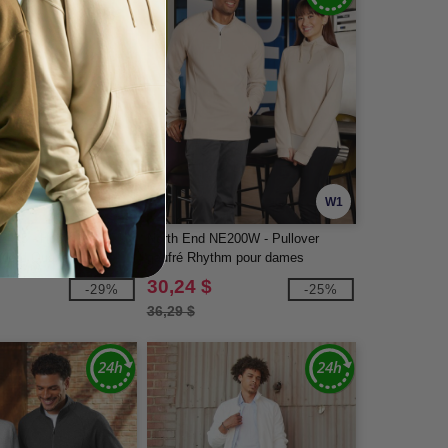
W1
W1
NE415 - Hommes
North End NE200W - Pullover
uard Quarter-Zip
gaufré Rhythm pour dames
30,24 $
-29%
-25%
36,29 $