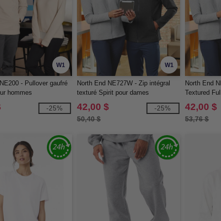
W1
W1
NE200 - Pullover gaufré
North End NE727W - Zip intégral
North End N
our hommes
texturé Spirit pour dames
Textured Ful
$
42,00 $
42,00 $
-25%
-25%
50,40 $
53,76 $