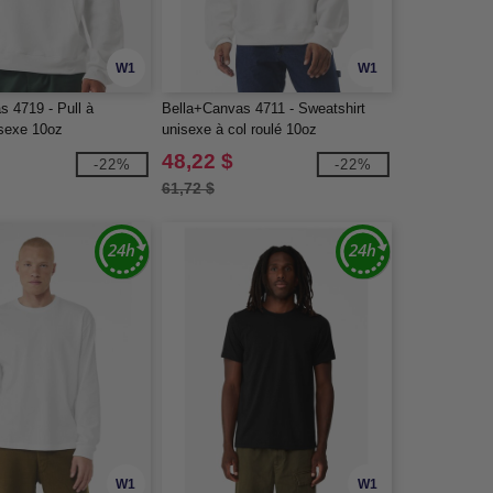
W1
W1
s 4719 - Pull à
Bella+Canvas 4711 - Sweatshirt
sexe 10oz
unisexe à col roulé 10oz
48,22 $
-22%
-22%
61,72 $
W1
W1