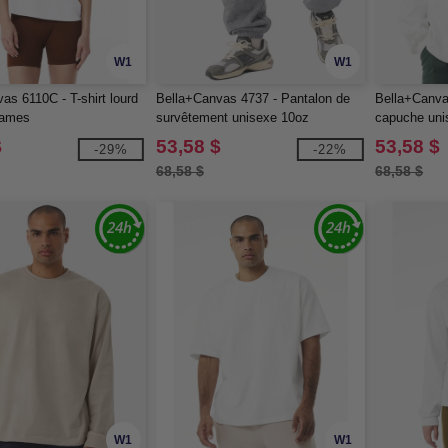
W1
W1
as 6110C - T-shirt lourd
Bella+Canvas 4737 - Pantalon de
Bella+Canva
dames
survêtement unisexe 10oz
capuche uni
$
53,58 $
53,58 $
-29%
-22%
68,58 $
68,58 $
W1
W1