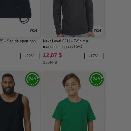
W14
W14
5 - Sac de sport non
Next Level 6211 - T-Shirt à
manches longues CVC
12,87 $
-22%
-17%
15,44 $