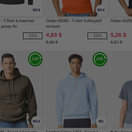
W14
W14
- T-Shirt à manches
Gildan 65000 - T-shirt Softstyle®
Gildan 64200
jersey fin
mi-lourd
4,83 $
5,26 $
-25%
-20%
5,80 $
6,57 $
W14
W1