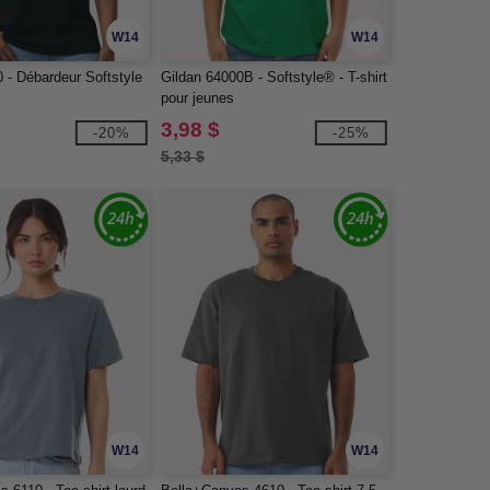
W14
W14
 - Débardeur Softstyle
Gildan 64000B - Softstyle® - T-shirt
pour jeunes
3,98 $
-20%
-25%
5,33 $
W14
W14