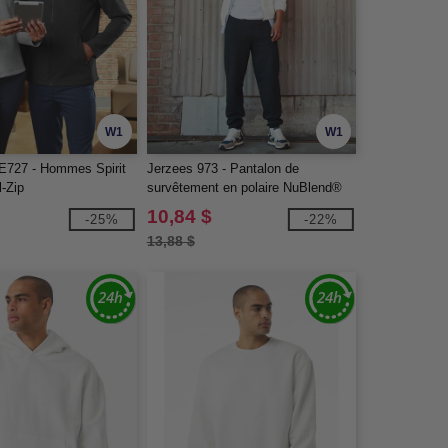
W1
W1
E727 - Hommes Spirit
Jerzees 973 - Pantalon de
l-Zip
survêtement en polaire NuBlend®
pour adultes
10,84 $
-25%
-22%
13,88 $