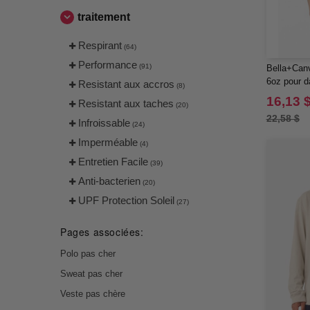
traitement
Respirant
(64)
Performance
(91)
Bella+Canv
6oz pour 
Resistant aux accros
(8)
16,13 
Resistant aux taches
(20)
22,58 $
Infroissable
(24)
Imperméable
(4)
Entretien Facile
(39)
Anti-bacterien
(20)
UPF Protection Soleil
(27)
Pages associées:
Polo pas cher
Sweat pas cher
Veste pas chère