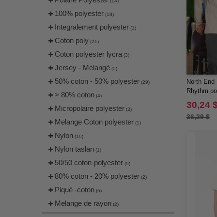
(14)
100% polyester
(18)
Integralement polyester
(1)
Coton poly
(21)
Coton polyester lycra
(3)
Jersey - Melangé
(5)
50% coton - 50% polyester
North End 
(29)
Rhythm p
> 80% coton
(4)
30,24 
Micropolaire polyester
(3)
36,29 $
Melange Coton polyester
(1)
Nylon
(10)
Nylon taslan
(1)
50/50 coton-polyester
(9)
80% coton - 20% polyester
(2)
Piqué -coton
(6)
Melange de rayon
(2)