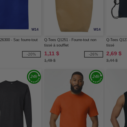
W14
W14
6300 - Sac fourre-tout
Q-Tees Q1251 - Fourre-tout non
Q-Tees Q123
tissé à soufflet
tissé
1,11 $
2,69 $
-20%
-26%
1,49 $
3,44 $