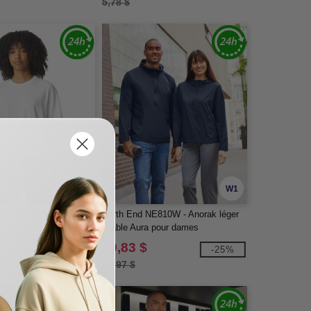
5,78 $
W1
W1
rs 3023CL - T-shirt
North End NE810W - Anorak léger
ames, poids lourd
pliable Aura pour dames
29,83 $
-25%
-25%
39,97 $