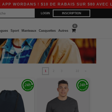
 ! $10 DE RABAIS SUR $80 AVEC LE CODE APP
LOGIN
INSCRIPTION
0
ngues
Sport
Manteaux
Casquettes
Autres
1
2
3
22
»