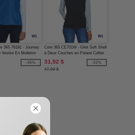
W1
W1
re 365 78191 - Journey
Core 365 CE701W - Gilet Soft Shell
 Vestes En Molleton
à Deux Couches en Polaire Collée
pour Femmes
31,92 $
-36%
-32%
47,00 $