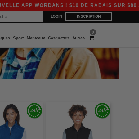
LE APP WORDANS ! $10 DE RABAIS SUR $80 AVE
LOGIN
INSCRIPTION
0
ngues
Sport
Manteaux
Casquettes
Autres