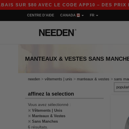
S SUR $80 AVEC LE CODE APP10 – DES PRIX EN
CENTRE D'AIDE
CANADA
FR
MANTEAUX & VESTES SANS MANCH
>
>
>
needen
vêtements | unis
manteaux & vestes
sans ma
affinez la selection
Vous avez sélectionné :
Vêtements | Unis
Manteaux & Vestes
Sans Manches
6 résultats.