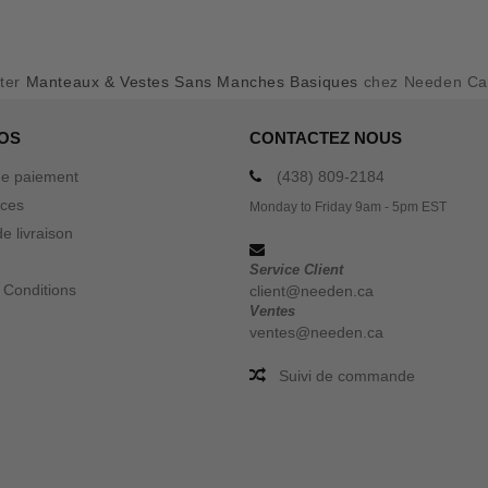
ter
Manteaux & Vestes Sans Manches Basiques
chez Needen C
OS
CONTACTEZ NOUS
e paiement
(438) 809-2184
ices
Monday to Friday 9am - 5pm EST
e livraison
Service Client
 Conditions
client@needen.ca
Ventes
ventes@needen.ca
Suivi de commande