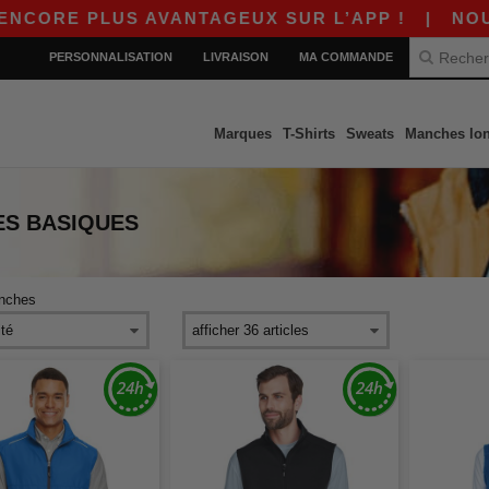
CORE PLUS AVANTAGEUX SUR L’APP !
|
NOUVEL
PERSONNALISATION
LIVRAISON
MA COMMANDE
Marques
T-Shirts
Sweats
Manches lo
ES
BASIQUES
nches