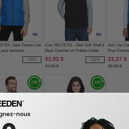
W1
W1
E703 - Gilet Techno Lite
Core 365 CE701 - Gilet Soft Shell à
Ash City Co
é pour hommes
Deux Couches en Polaire Collée
Pour Femme
pour Hommes
MC
$
31,92 $
22,27 $
-25%
-32%
47,00 $
35,00 $
ignez-nous