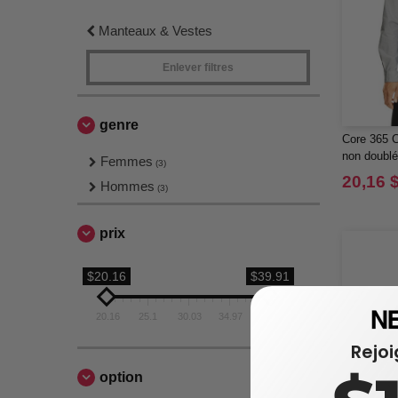
Manteaux & Vestes
Enlever filtres
genre
Core 365 C
non doubl
Femmes
(3)
20,16 
Hommes
(3)
prix
$20.16
$39.91
20.16
25.1
30.03
34.97
39.91
Rejo
option