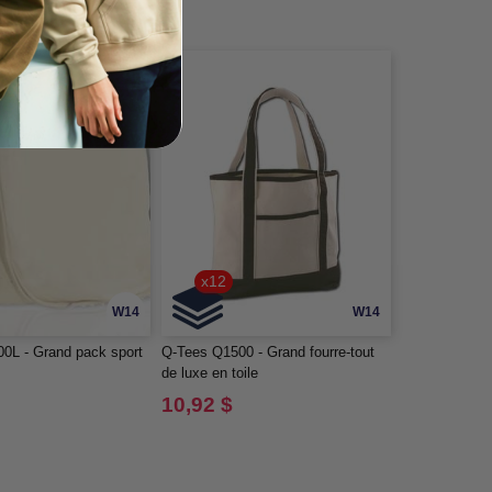
x12
W14
W14
0L - Grand pack sport
Q-Tees Q1500 - Grand fourre-tout
de luxe en toile
10,92 $