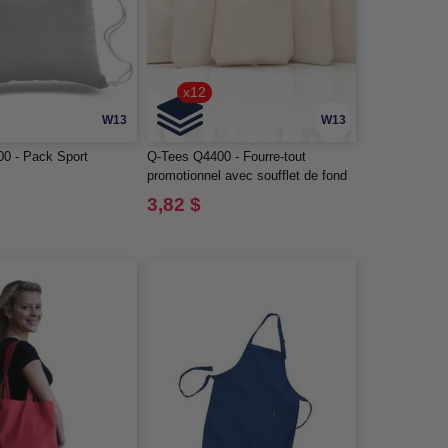
x12
W13
W13
0 - Pack Sport
Q-Tees Q4400 - Fourre-tout
promotionnel avec soufflet de fond
et poignées colorées
3,82 $