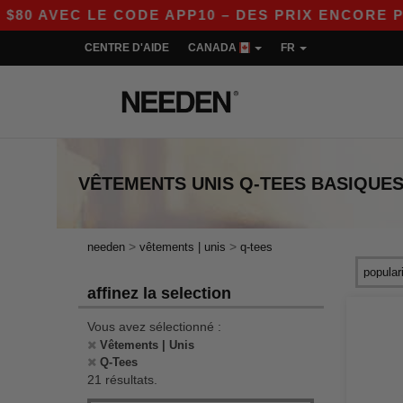
VEC LE CODE APP10 – DES PRIX ENCORE PLUS A
CENTRE D'AIDE
CANADA
FR
VÊTEMENTS UNIS Q-TEES
BASIQUE
>
>
needen
vêtements | unis
q-tees
affinez la selection
Vous avez sélectionné :
Vêtements | Unis
Q-Tees
21 résultats.