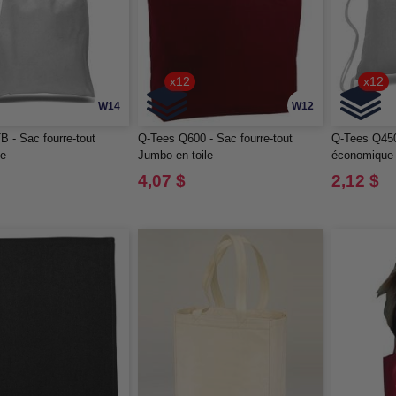
x12
x12
W14
W12
 - Sac fourre-tout
Q-Tees Q600 - Sac fourre-tout
Q-Tees Q450
e
Jumbo en toile
économique
4,07 $
2,12 $