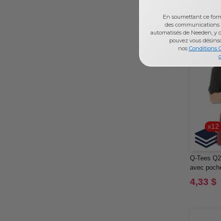
Sportsman
(5)
En soumettant ce formu
Team 365
(52)
des communications 
automatisés de Needen, y c
Valucap
(9)
pouvez vous désins
nos
Conditions 
YP Classics
(9)
d
Yupoong
(7)
x12
Q-Tees Q211
avec poche
4,33 $