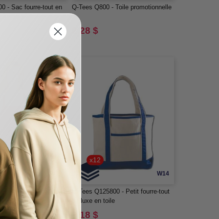
 - Sac fourre-tout en
Q-Tees Q800 - Toile promotionnelle
ture éclair
2,28 $
x12
W13
W14
 - Tablier de longueur
Q-Tees Q125800 - Petit fourre-tout
c pochette à 3
de luxe en toile
nts
9,18 $