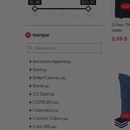
$1.86
$10.92
x12
1.86
4.13
6.39
8.65
10.92
Q-Tees T600
ourlée
marque
2,09 $
American Apparel
(3)
Anvil
(3)
Bella+Canvas
(56)
Berne
(3)
C2 Sport
(4)
CORE365
(32)
Champion
(12)
x12
Comfort Colors
(16)
Core 365
(50)