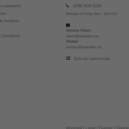
e paiement
(438) 809-2184
ices
Monday to Friday 9am - 5pm EST
e livraison
Service Client
 Conditions
client@needen.ca
Ventes
ventes@needen.ca
Suivi de commande
Montréal
|
Laval
|
Québec
|
Gatin