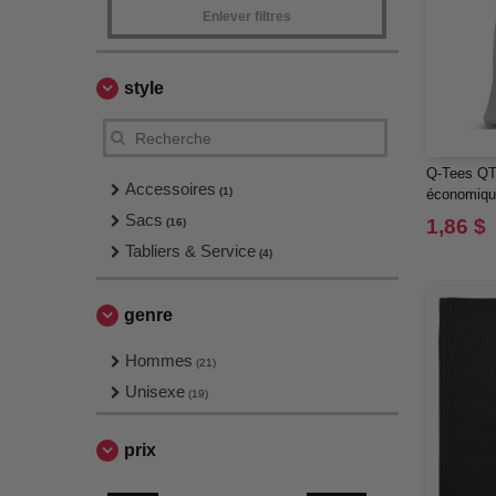
Enlever filtres
style
Q-Tees QTB
Accessoires
(1)
économiqu
Sacs
1,86 $
(16)
Tabliers & Service
(4)
genre
Hommes
(21)
Unisexe
(19)
prix