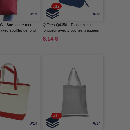
x12
W14
W14
 - Sac fourre-tout
Q-Tees Q4350 - Tablier pleine
avec soufflet de fond
longueur avec 2 poches plaquées
8,14 $
x12
W14
W14