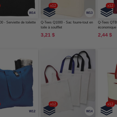
x12
x12
W14
W13
 - Serviette de toilette
Q-Tees Q1000 - Sac fourre-tout en
Q-Tees QTBG
toile à soufflet
économique 
3,21 $
2,44 $
x12
x12
W12
W14