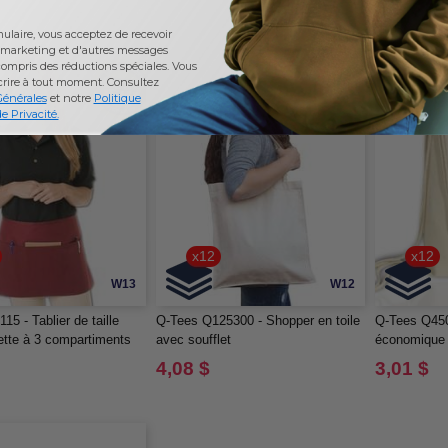
laire, vous acceptez de recevoir
marketing et d'autres messages
ompris des réductions spéciales. Vous
crire à tout moment.
Consultez
Générales
et notre
Politique
e Privacité.
x12
x12
W13
W12
5 - Tablier de taille
Q-Tees Q125300 - Shopper en toile
Q-Tees Q450
tte à 3 compartiments
avec soufflet
économique
4,08 $
3,01 $