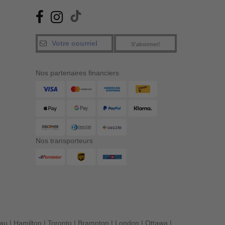
S'abonner!
Nos partenaires financiers
Nos transporteurs
eau
|
Hamilton
|
Toronto
|
Brampton
|
London
|
Ottawa
|