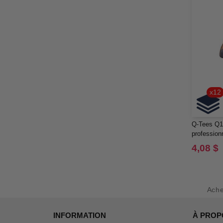
x12
Q-Tees Q1
professionn
4,08 $
Ach
INFORMATION
À PROP