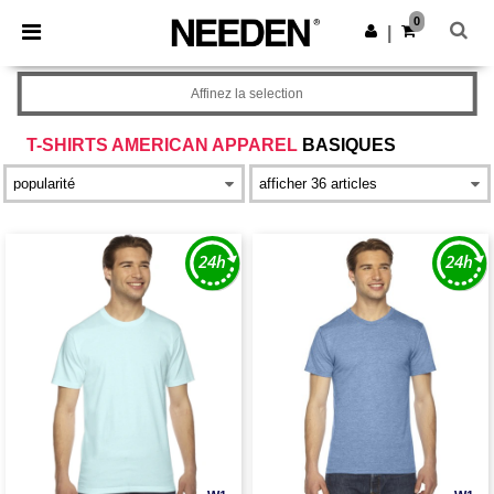
×
Appli Needen
0
Obtenir l'appli
|
Meilleurs prix sur l’app !
Affinez la selection
T-SHIRTS AMERICAN APPAREL
BASIQUES