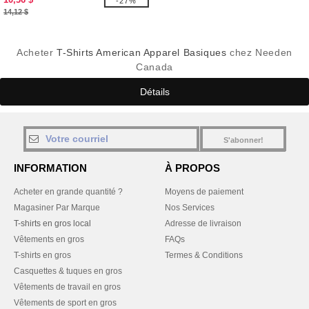
-27%
14,12 $
Acheter
T-Shirts American Apparel Basiques
chez Needen
Canada
Détails
S'abonner!
INFORMATION
À PROPOS
Acheter en grande quantité ?
Moyens de paiement
Magasiner Par Marque
Nos Services
T-shirts en gros local
Adresse de livraison
Vêtements en gros
FAQs
T-shirts en gros
Termes & Conditions
Casquettes & tuques en gros
Vêtements de travail en gros
Vêtements de sport en gros