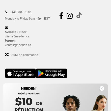
(438) 809-2184
Monday to Friday 9am - 5pm EST
Service Client
client@needen.ca
Ventes
ventes@needen.ca
Suivi de commande
Bureau
Rejoignez-nous
One Dundas Street West Suite 2500
$10
Toronto, Ontario, M5G 1Z3
DE
Ceci n'est PAS l'adresse de retour. Pour les retours, voir ici
RÉDUCTION