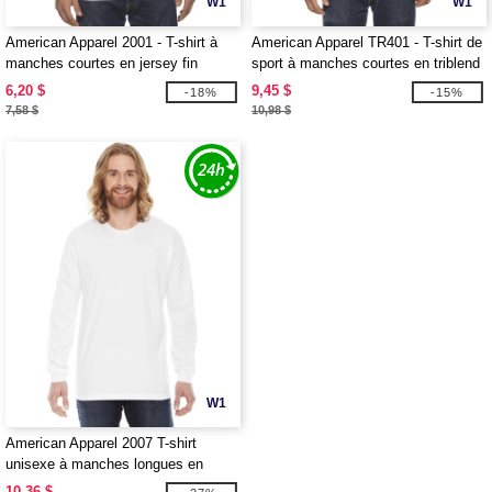
W1
W1
American Apparel 2001 - T-shirt à
American Apparel TR401 - T-shirt de
manches courtes en jersey fin
sport à manches courtes en triblend
6,20 $
9,45 $
-18%
-15%
7,58 $
10,98 $
W1
American Apparel 2007 T-shirt
unisexe à manches longues en
jersey fin
10,36 $