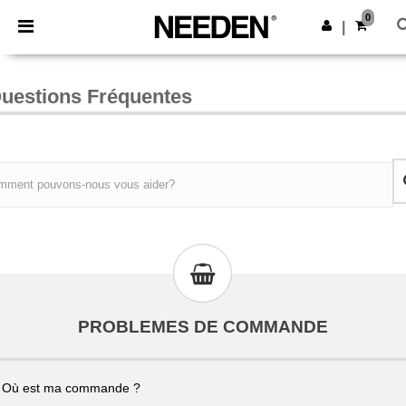
×
Appli Needen
0
Obtenir l'appl
|
Meilleurs prix sur l’app !
uestions Fréquentes
PROBLEMES DE COMMANDE
Où est ma commande ?