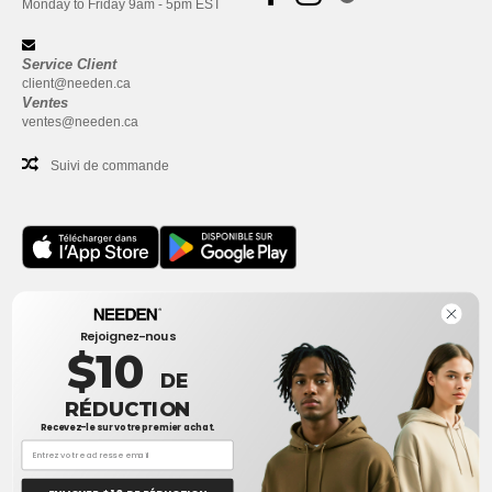
Monday to Friday 9am - 5pm EST
Service Client
client@needen.ca
Ventes
ventes@needen.ca
Suivi de commande
Bureau
Rejoignez-nous
One Dundas Street West Suite 2500
$10
Toronto, Ontario, M5G 1Z3
DE
Ceci n'est PAS l'adresse de retour. Pour les retours, voir ici
RÉDUCTION
Recevez-le sur votre premier achat.
Bureau
1300 rue Sherbrooke Ouest #400
Montreal, Quebec, H3G 1H9