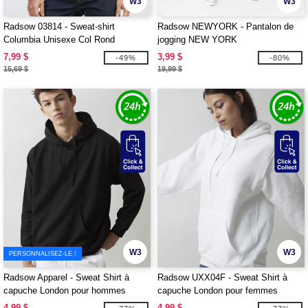
W3
W3
Radsow 03814 - Sweat-shirt
Radsow NEWYORK - Pantalon de
Columbia Unisexe Col Rond
jogging NEW YORK
7,99 $
3,99 $
-49%
-80%
15,69 $
19,99 $
W3
W3
PERSONNALISEZ-LE !
Radsow Apparel - Sweat Shirt à
Radsow UXX04F - Sweat Shirt à
capuche London pour hommes
capuche London pour femmes
4,99 $
4,99 $