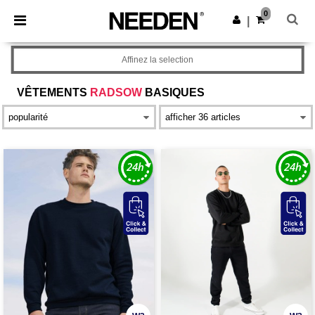
×
Appli Needen
0
Obtenir l'appli
|
Meilleurs prix sur l’app !
Affinez la selection
VÊTEMENTS
RADSOW
BASIQUES