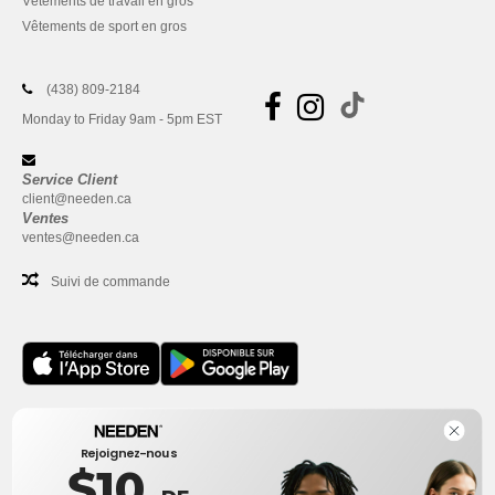
Vêtements de travail en gros
Vêtements de sport en gros
(438) 809-2184
Monday to Friday 9am - 5pm EST
Service Client
client@needen.ca
Ventes
ventes@needen.ca
Suivi de commande
Bureau
Rejoignez-nous
One Dundas Street West Suite 2500
$10
Toronto, Ontario, M5G 1Z3