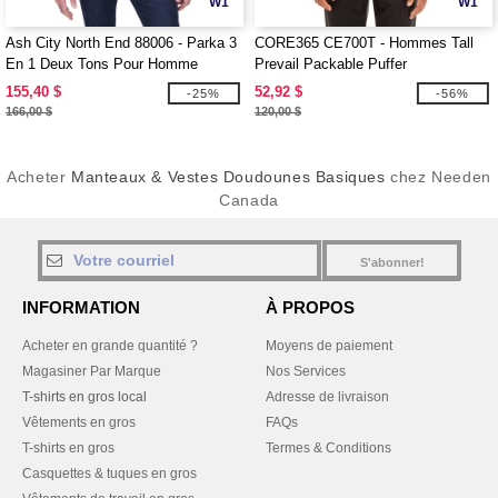
W1
W1
Ash City North End 88006 - Parka 3
CORE365 CE700T - Hommes Tall
En 1 Deux Tons Pour Homme
Prevail Packable Puffer
155,40 $
52,92 $
-25%
-56%
166,00 $
120,00 $
Acheter
Manteaux & Vestes Doudounes Basiques
chez Needen
Canada
S'abonner!
INFORMATION
À PROPOS
Acheter en grande quantité ?
Moyens de paiement
Magasiner Par Marque
Nos Services
T-shirts en gros local
Adresse de livraison
Vêtements en gros
FAQs
T-shirts en gros
Termes & Conditions
Casquettes & tuques en gros