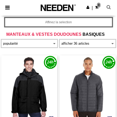
×
Appli Needen
0
Obtenir l'appli
|
Meilleurs prix sur l’app !
Affinez la selection
MANTEAUX & VESTES DOUDOUNES
BASIQUES