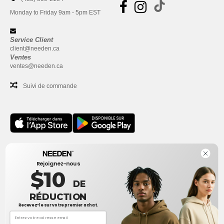
Monday to Friday 9am - 5pm EST
Service Client
client@needen.ca
Ventes
ventes@needen.ca
Suivi de commande
Bureau
Rejoignez-nous
One Dundas Street West Suite 2500
$10
Toronto, Ontario, M5G 1Z3
DE
Ceci n'est PAS l'adresse de retour. Pour les retours, voir ici
RÉDUCTION
Recevez-le sur votre premier achat.
Bureau
1300 rue Sherbrooke Ouest #400