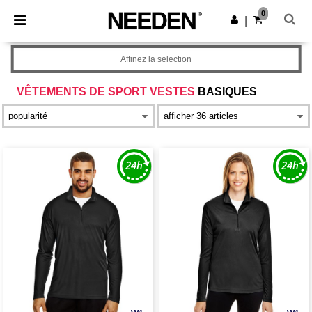
×
Appli Needen
0
Obtenir l'appli
|
Meilleurs prix sur l’app !
Affinez la selection
VÊTEMENTS DE SPORT VESTES
BASIQUES