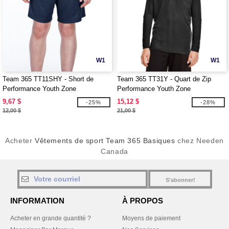
W1
W1
Team 365 TT11SHY - Short de
Team 365 TT31Y - Quart de Zip
Performance Youth Zone
Performance Youth Zone
9,67 $
15,12 $
-25%
-28%
12,00 $
21,00 $
Acheter
Vêtements de sport Team 365 Basiques
chez Needen
Canada
S'abonner!
INFORMATION
À PROPOS
Acheter en grande quantité ?
Moyens de paiement