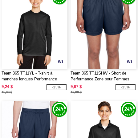
W1
W1
Team 365 TT11YL - T-shirt à
Team 365 TT11SHW - Short de
manches longues Performance
Performance Zone pour Femmes
Youth Zone
9,24 $
9,67 $
-25%
-25%
11,00 $
12,00 $