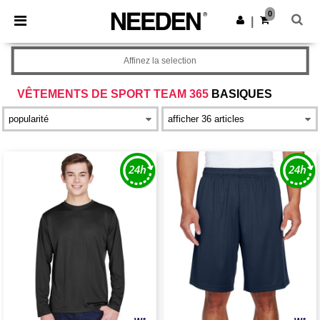
×
Appli Needen
0
Obtenir l'appli
|
Meilleurs prix sur l’app !
Affinez la selection
VÊTEMENTS DE SPORT TEAM 365
BASIQUES