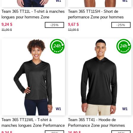
W1
W1
Team 365 TT11L - T-shirt à manches
Team 365 TT11SH - Short de
longues pour hommes Zone
performance Zone pour hommes
Performance
9,24 $
9,67 $
-25%
-25%
11,00 $
12,00 $
W1
W1
Team 365 TT11WL - T-shirt à
Team 365 TT41 - Hoodie de
manches longues Zone Performance
Performance Zone pour Hommes
pour femmes
9,24 $
16,80 $