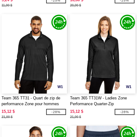
-25%
-25%
11,00 $
20,00 $
W1
W1
Team 365 TT31 - Quart de zip de
Team 365 TT31W - Ladies Zone
performance Zone pour hommes
Performance Quarter-Zip
15,12 $
15,12 $
-28%
-28%
21,00 $
21,00 $