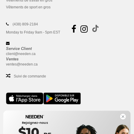
Vêtements de travail en gros
Vêtements de sport en gros
(438) 809-2184
Monday to Friday 9am - 5pm EST
Service Client
client@needen.ca
Ventes
ventes@needen.ca
Suivi de commande
Bureau
Rejoignez-nous
One Dundas Street West Suite 2500
$10
Toronto, Ontario, M5G 1Z3