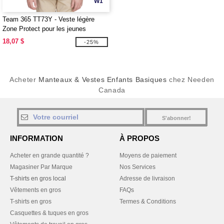
W1
Team 365 TT73Y - Veste légère
Zone Protect pour les jeunes
18,07 $
-25%
Acheter
Manteaux & Vestes Enfants Basiques
chez Needen
Canada
S'abonner!
INFORMATION
À PROPOS
Acheter en grande quantité ?
Moyens de paiement
Magasiner Par Marque
Nos Services
T-shirts en gros local
Adresse de livraison
Vêtements en gros
FAQs
T-shirts en gros
Termes & Conditions
Casquettes & tuques en gros