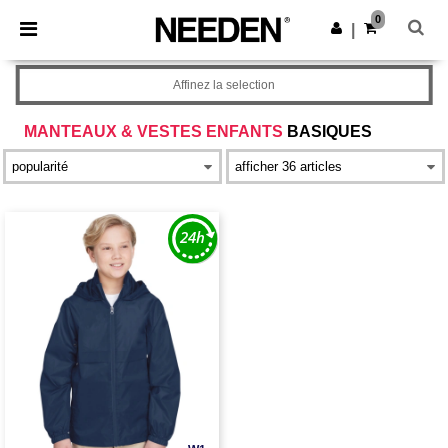
×
Appli Needen
0
Obtenir l'appli
|
Meilleurs prix sur l’app !
Affinez la selection
MANTEAUX & VESTES ENFANTS
BASIQUES