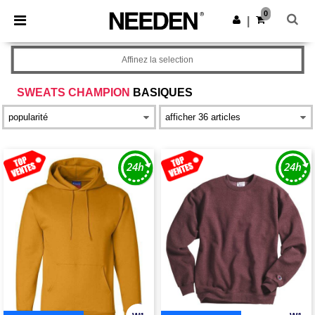
×
Appli Needen
0
Obtenir l'appli
|
Meilleurs prix sur l’app !
Affinez la selection
SWEATS CHAMPION
BASIQUES