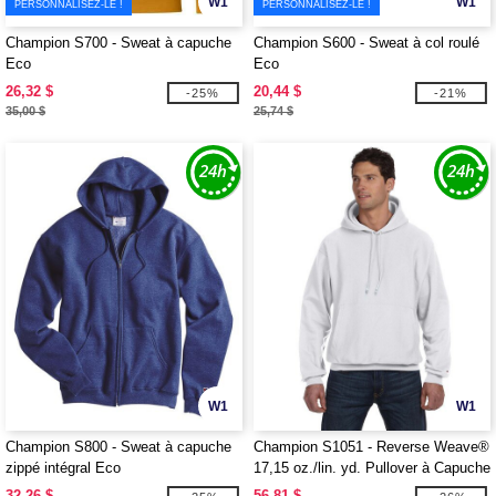
W1
W1
PERSONNALISEZ-LE !
PERSONNALISEZ-LE !
Champion S700 - Sweat à capuche
Champion S600 - Sweat à col roulé
Eco
Eco
26,32 $
20,44 $
-25%
-21%
35,00 $
25,74 $
W1
W1
Champion S800 - Sweat à capuche
Champion S1051 - Reverse Weave®
zippé intégral Eco
17,15 oz./lin. yd. Pullover à Capuche
32,26 $
56,81 $