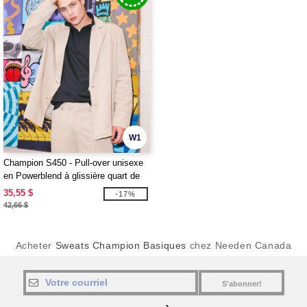
W1
Champion S450 - Pull-over unisexe
en Powerblend à glissière quart de
tour
35,55 $
-17%
42,66 $
Acheter
Sweats Champion Basiques
chez Needen Canada
S'abonner!