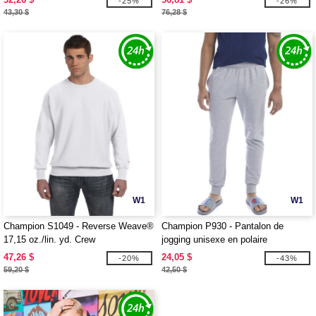
-25%
-26%
43,30 $
76,28 $
W1
W1
Champion S1049 - Reverse Weave®
Champion P930 - Pantalon de
17,15 oz./lin. yd. Crew
jogging unisexe en polaire
PowerBlend
47,26 $
24,05 $
-20%
-43%
59,20 $
42,50 $