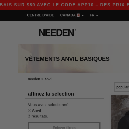
UR $80 AVEC LE CODE APP10 – DES PRIX ENCOR
CENTRE D'AIDE
CANADA
FR
VÊTEMENTS
ANVIL
BASIQUES
>
needen
anvil
affinez la selection
Vous avez sélectionné :
Anvil
3 résultats.
Enlever filtres