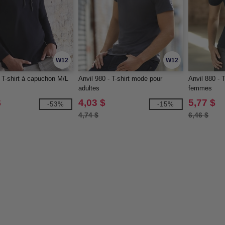
W12
W12
- T-shirt à capuchon M/L
Anvil 980 - T-shirt mode pour
Anvil 880 - 
adultes
femmes
$
4,03 $
5,77 $
-53%
-15%
4,74 $
6,46 $