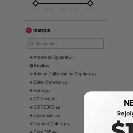
4.03
5.58
7.14
8.7
10.25
marque
American Apparel
(5)
Anvil
(3)
Artisan Collection by Reprime
(4)
Bella+Canvas
(61)
Berne
(3)
C2 Sport
(7)
CORE365
(38)
Rejo
Champion
(13)
$
Comfort Colors
(18)
Core 365
(50)