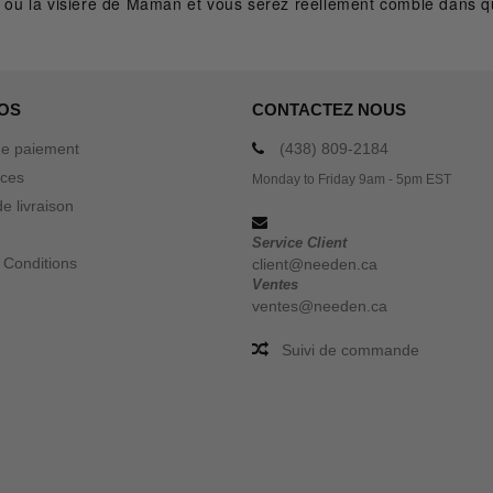
pa ou la visière de Maman et vous serez réellement comblé dans qu
OS
CONTACTEZ NOUS
e paiement
(438) 809-2184
ices
Monday to Friday 9am - 5pm EST
e livraison
Service Client
 Conditions
client@needen.ca
Ventes
ventes@needen.ca
Suivi de commande