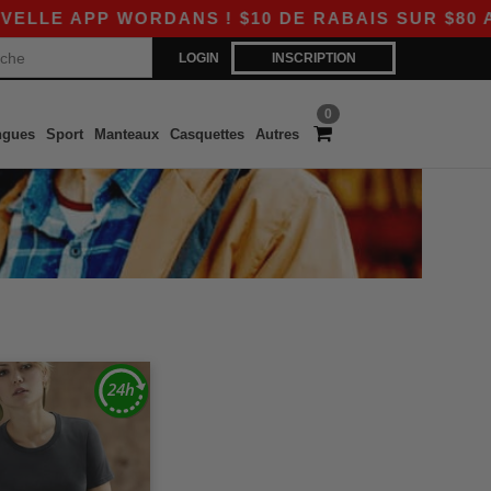
APP WORDANS ! $10 DE RABAIS SUR $80 AVEC 
LOGIN
INSCRIPTION
0
ngues
Sport
Manteaux
Casquettes
Autres