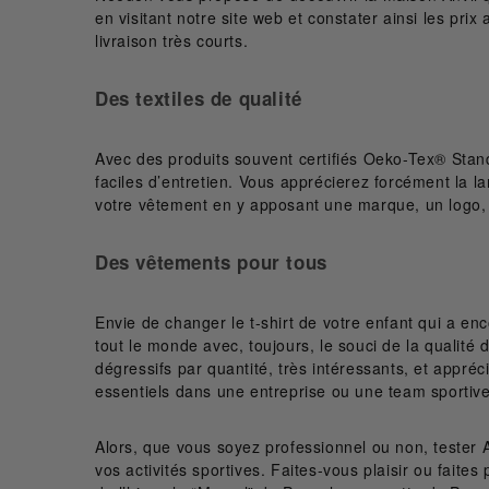
en visitant notre site web et constater ainsi les prix
Radsow
(4)
livraison très courts.
Richardson
(7)
Roly
(2)
Des textiles de qualité
Sportsman
(10)
Team 365
(55)
Avec des produits souvent certifiés Oeko-Tex® Stand
Valucap
faciles d’entretien. Vous apprécierez forcément la la
(9)
votre vêtement en y apposant une marque, un logo, 
YP Classics
(24)
Yupoong
(7)
Des vêtements pour tous
Envie de changer le t-shirt de votre enfant qui a e
tout le monde avec, toujours, le souci de la qualité d
dégressifs par quantité, très intéressants, et appréc
essentiels dans une entreprise ou une team sportive,
Alors, que vous soyez professionnel ou non, tester 
vos activités sportives. Faites-vous plaisir ou faite