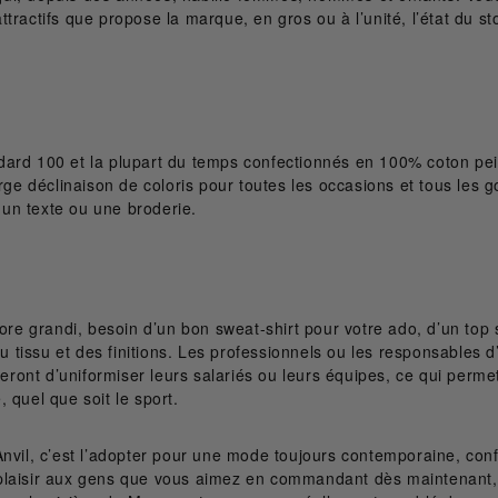
 attractifs que propose la marque, en gros ou à l’unité, l’état du 
ard 100 et la plupart du temps confectionnés en 100% coton peig
rge déclinaison de coloris pour toutes les occasions et tous les go
un texte ou une broderie.
ncore grandi, besoin d’un bon sweat-shirt pour votre ado, d’un 
u tissu et des finitions. Les professionnels ou les responsables d’
ieront d’uniformiser leurs salariés ou leurs équipes, ce qui perme
 quel que soit le sport.
Anvil, c’est l’adopter pour une mode toujours contemporaine, con
s plaisir aux gens que vous aimez en commandant dès maintenant, cr