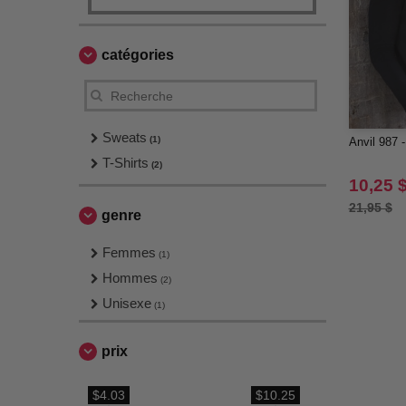
catégories
Sweats
(1)
Anvil 987 
T-Shirts
(2)
10,25 
21,95 $
genre
Femmes
(1)
Hommes
(2)
Unisexe
(1)
prix
$4.03
$10.25