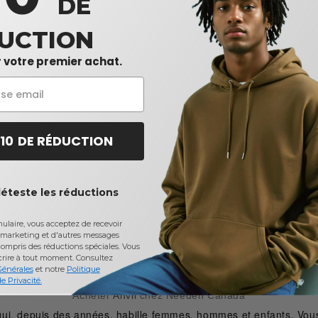
DE
UCTION
 votre premier achat.
 10 DE RÉDUCTION
déteste les réductions
laire, vous acceptez de recevoir
marketing et d'autres messages
ompris des réductions spéciales. Vous
crire à tout moment.
Consultez
Générales
et notre
Politique
e Privacité.
Acheter
Anvil
chez Needen Canada
ui, depuis des années, habille femmes, hommes et enfants. Vous