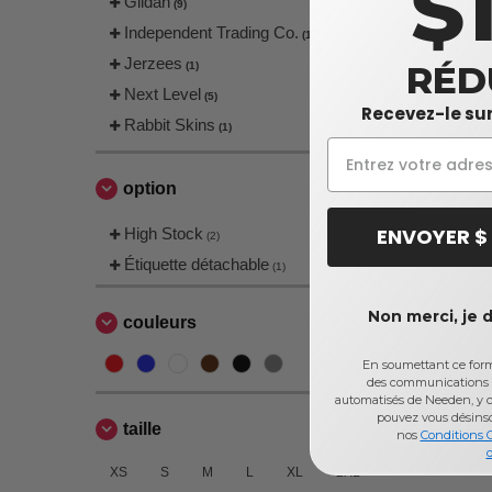
$
Gildan
(9)
Independent Trading Co.
(1)
Jerzees
RÉD
(1)
Next Level
(5)
Recevez-le sur
Rabbit Skins
(1)
option
ENVOYER $
High Stock
(2)
Étiquette détachable
(1)
Non merci, je 
couleurs
En soumettant ce formu
des communications 
automatisés de Needen, y c
pouvez vous désins
taille
nos
Conditions 
d
XS
S
M
L
XL
2XL