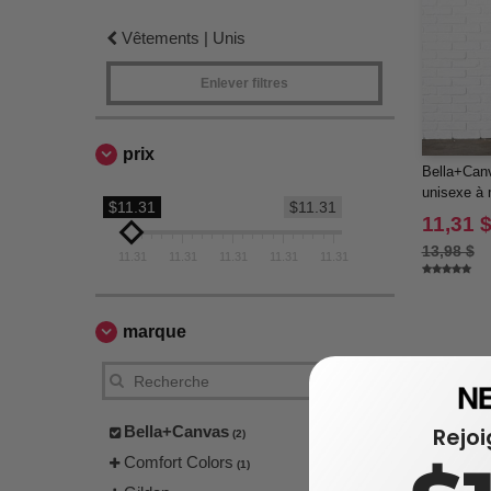
Vêtements | Unis
Enlever filtres
prix
Bella+Canv
unisexe à
$11.31
$11.31
jersey
11,31 
13,98 $
11.31
11.31
11.31
11.31
11.31
marque
Bella+Canvas
Rejo
(2)
Comfort Colors
(1)