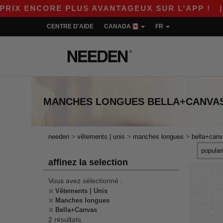
X ENCORE PLUS AVANTAGEUX SUR L’APP !
|
NO
CENTRE D'AIDE
CANADA
FR
MANCHES LONGUES BELLA+CANVA
>
>
>
needen
vêtements | unis
manches longues
bella+can
affinez la selection
Vous avez sélectionné :
Vêtements | Unis
Manches longues
Bella+Canvas
2 résultats.