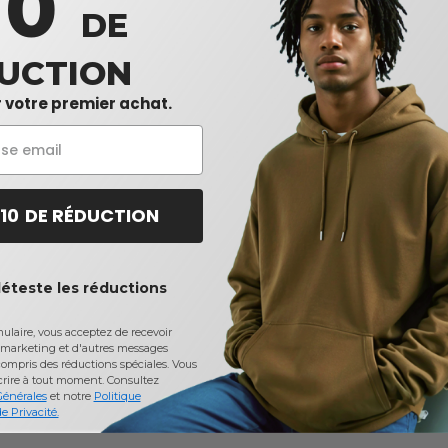
10
DE
UCTION
 votre premier achat.
 10 DE RÉDUCTION
déteste les réductions
laire, vous acceptez de recevoir
marketing et d'autres messages
ompris des réductions spéciales. Vous
crire à tout moment.
Consultez
Générales
et notre
Politique
e Privacité.