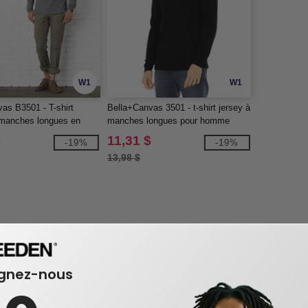
W1
W1
as B3501 - T-shirt
Bella+Canvas 3501 - t-shirt jersey à
 manches longues en
manches longues pour homme
$
11,31 $
-19%
-19%
13,98 $
ignez-nous