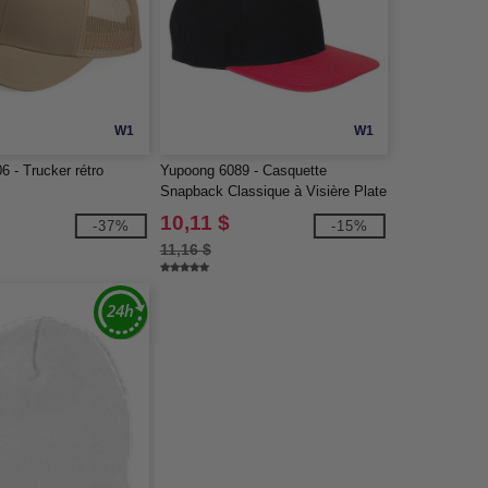
W1
W1
 - Trucker rétro
Yupoong 6089 - Casquette
Snapback Classique à Visière Plate
Structurée à 6 Panneaux
10,11 $
-37%
-15%
11,16 $