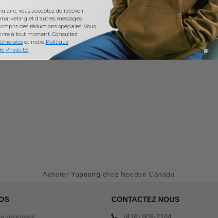
laire, vous acceptez de recevoir
marketing et d'autres messages
ompris des réductions spéciales. Vous
crire à tout moment.
Consultez
Générales
et notre
Politique
e Privacité.
Acheter
Yupoong
chez Needen Canada
OS
CONTACTEZ NOUS
e paiement
(438) 809-2184