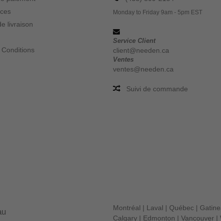
ices
Monday to Friday 9am - 5pm EST
e livraison
Service Client
 Conditions
client@needen.ca
Ventes
ventes@needen.ca
Suivi de commande
Montréal
|
Laval
|
Québec
|
Gatin
au
Calgary
|
Edmonton
|
Vancouver
|