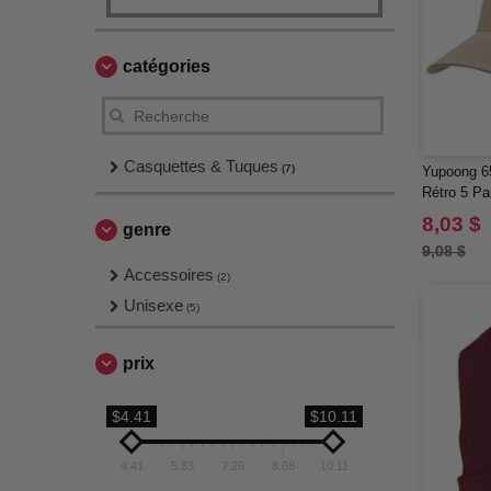
catégories
Casquettes & Tuques
(7)
Yupoong 65
Rétro 5 Pa
8,03 $
genre
9,08 $
Accessoires
(2)
Unisexe
(5)
prix
$4.41
$10.11
4.41
5.83
7.26
8.68
10.11