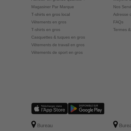
Magasiner Par Marque
Nos Serv
Roly
(2)
T-shirts en gros local
Adresse d
Sportsman
(10)
Vêtements en gros
FAQs
Team 365
(55)
T-shirts en gros
Termes &
Valucap
(9)
Casquettes & tuques en gros
YP Classics
(24)
Vêtements de travail en gros
Yupoong
(7)
Vêtements de sport en gros
Bureau
Bure