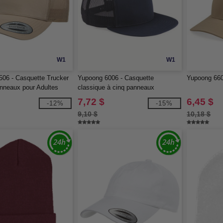
W1
W1
06 - Casquette Trucker
Yupoong 6006 - Casquette
Yupoong 6606
nneaux pour Adultes
classique à cinq panneaux
7,72 $
6,45 $
-12%
-15%
9,10 $
10,18 $