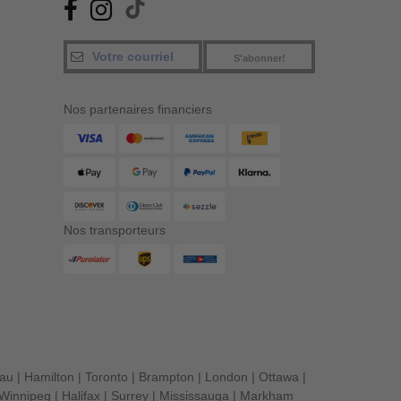
S'abonner!
Nos partenaires financiers
Nos transporteurs
eau
|
Hamilton
|
Toronto
|
Brampton
|
London
|
Ottawa
|
Winnipeg
|
Halifax
|
Surrey
|
Mississauga
|
Markham