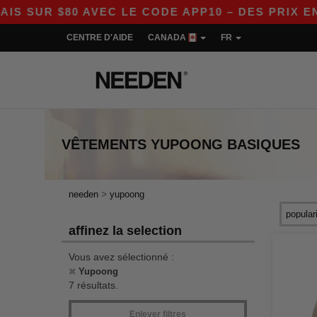
UR $80 AVEC LE CODE APP10 – DES PRIX ENCO
CENTRE D'AIDE
CANADA
FR
VÊTEMENTS
YUPOONG
BASIQUES
>
needen
yupoong
affinez la selection
Vous avez sélectionné :
Yupoong
7 résultats.
Enlever filtres