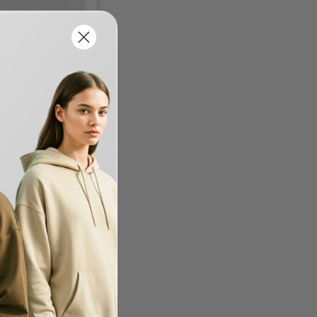
W1
 - Bonnet tricoté
-31%