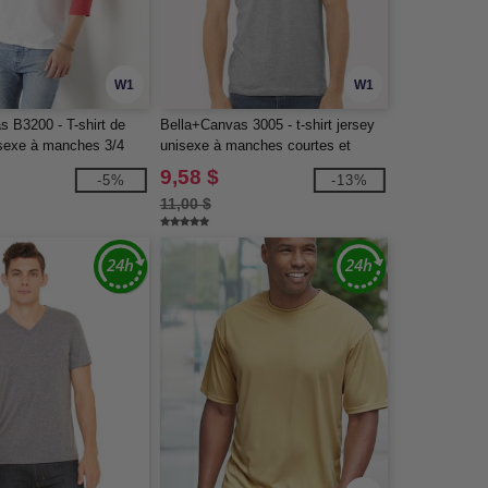
W1
W1
s B3200 - T-shirt de
Bella+Canvas 3005 - t-shirt jersey
isexe à manches 3/4
unisexe à manches courtes et
encolure en V
9,58 $
-5%
-13%
11,00 $