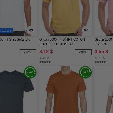
W1
W1
SEZ-LE !
0 - T-Shirt Softstyle
Gildan 5000 - T-SHIRT COTON
Gildan 2000 
SUPÉRIEUR UNISEXE
Cotton®
3,12 $
3,55 $
-32%
-30%
4,48 $
4,90 $