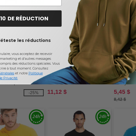
 10 DE RÉDUCTION
déteste les réductions
laire, vous acceptez de recevoir
marketing et d'autres messages
ompris des réductions spéciales. Vous
W1
W1
crire à tout moment.
Consultez
Générales
et notre
Politique
T11 - T-shirt de
Next Level 6240 - CVC ajusté V
Gildan 64V00
e Privacité.
ce Zone pour hommes
Softstyle
11,12 $
5,45 $
-25%
8,42 $