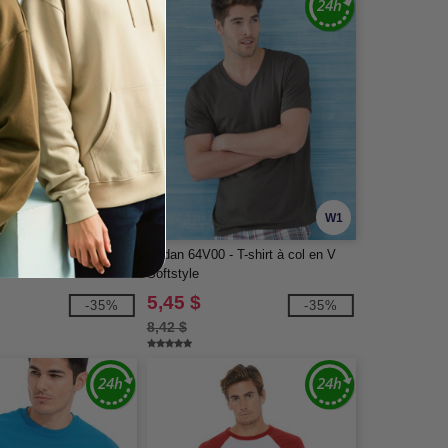
W1
W1
 - T-shirt Col-V
Gildan 64V00 - T-shirt à col en V
Softstyle
5,45 $
-35%
-35%
8,42 $