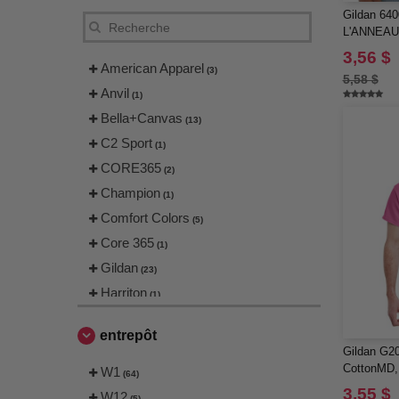
Gildan 640
L'ANNEA
3,56 $
American Apparel
(3)
5,58 $
Anvil
(1)
Bella+Canvas
(13)
C2 Sport
(1)
CORE365
(2)
Champion
(1)
Comfort Colors
(5)
Core 365
(1)
Gildan
(23)
Harriton
(1)
Jerzees
(1)
entrepôt
M&O Knits
(4)
Gildan G200
Next Level
CottonMD,
W1
(11)
(64)
Team 365
3,55 $
W12
(5)
(5)