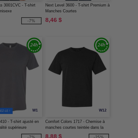
s 3001CVC - T-shirt
Next Level 3600 - T-shirt Premium à
nisexe
Manches Courtes
8,46 $
-7%
W1
W12
EZ-LE !
410 - T-shirt ajusté en
Comfort Colors 1717 - Chemise à
lité supérieure
manches courtes teintée dans la
masse
8,88 $
-7%
-25%