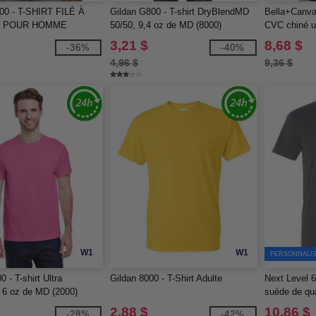
00 - T-SHIRT FILÉ À
Gildan G800 - T-shirt DryBlendMD
Bella+Canva
U POUR HOMME
50/50, 9,4 oz de MD (8000)
CVC chiné u
3,21 $
8,68 $
-36%
-40%
4,96 $
9,36 $
W1
W1
PERSONNALIS
 - T-shirt Ultra
Gildan 8000 - T-Shirt Adulte
Next Level 6
 6 oz de MD (2000)
suède de qua
2,88 $
10,86 $
-28%
-42%