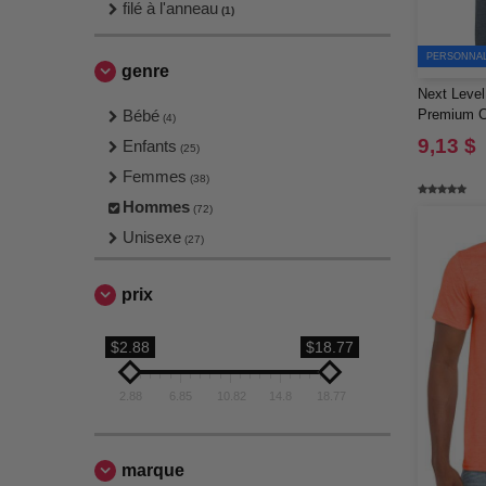
filé à l'anneau
(1)
PERSONNALI
genre
Next Level 
Bébé
Premium 
(4)
9,13 $
Enfants
(25)
Femmes
(38)
Hommes
(72)
Unisexe
(27)
prix
$2.88
$18.77
2.88
6.85
10.82
14.8
18.77
marque