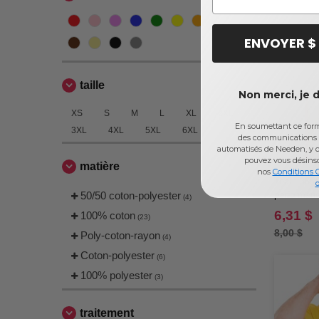
ENVOYER $
taille
Non merci, je 
XS
S
M
L
XL
2XL
En soumettant ce formu
3XL
4XL
5XL
6XL
des communications 
automatisés de Needen, y c
pouvez vous désins
matière
nos
Conditions 
Team 365 T
d
50/50 coton-polyester
performan
(4)
6,31 $
100% coton
(23)
8,00 $
Poly-coton-rayon
(4)
Coton-polyester
(6)
100% polyester
(3)
traitement