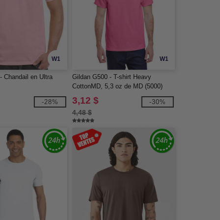
W1
W1
- Chandail en Ultra
Gildan G500 - T-shirt Heavy
CottonMD, 5,3 oz de MD (5000)
3,12 $
-28%
-30%
4,48 $