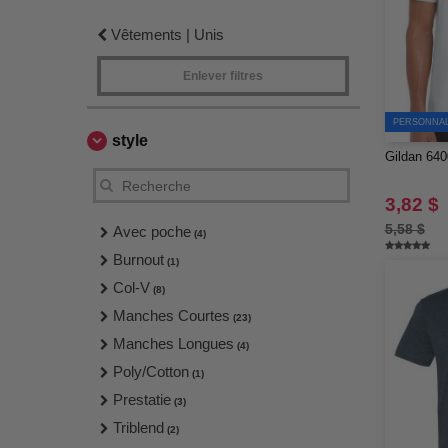
Vêtements | Unis
Enlever filtres
PERSONNALI
style
Gildan 6400
3,82 $
5,58 $
Avec poche
(4)
Burnout
(1)
Col-V
(8)
Manches Courtes
(23)
Manches Longues
(4)
Poly/Cotton
(1)
Prestatie
(3)
Triblend
(2)