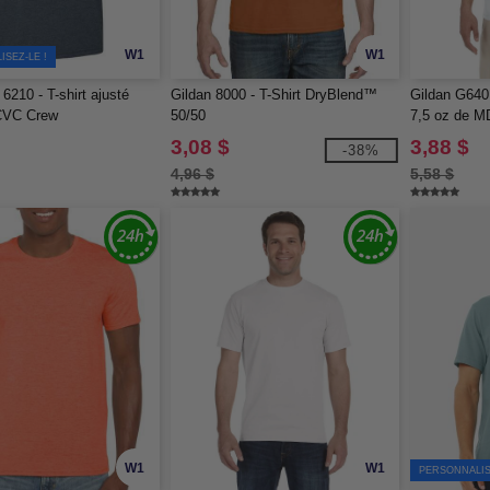
W1
W1
SEZ-LE !
6210 - T-shirt ajusté
Gildan 8000 - T-Shirt DryBlend™
Gildan G640 
CVC Crew
50/50
7,5 oz de M
3,08 $
3,88 $
-38%
4,96 $
5,58 $
W1
W1
PERSONNALIS