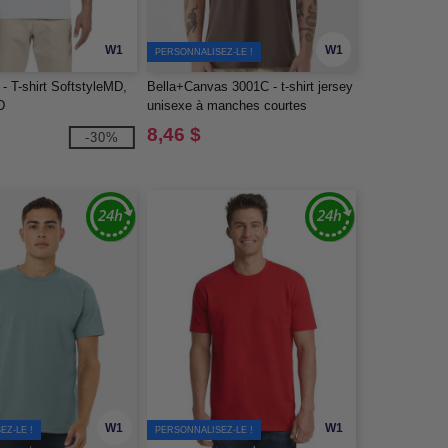
W1
W1
PERSONNALISEZ-LE !
- T-shirt SoftstyleMD,
Bella+Canvas 3001C - t-shirt jersey
D
unisexe à manches courtes
8,46 $
-30%
W1
W1
EZ-LE !
PERSONNALISEZ-LE !