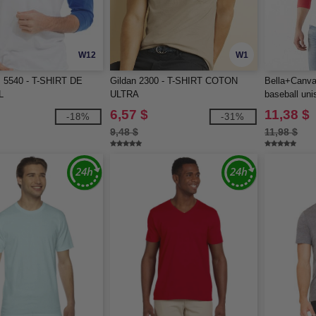
W12
W1
 5540 - T-SHIRT DE
Gildan 2300 - T-SHIRT COTON
Bella+Canva
L
ULTRA
baseball un
6,57 $
11,38 $
-18%
-31%
9,48 $
11,98 $