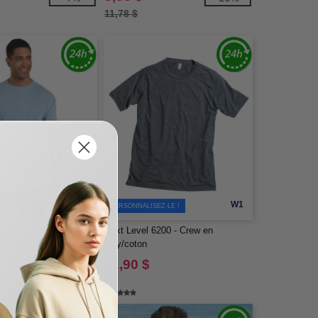
11,78 $
W14
W1
PERSONNALISEZ-LE !
ors 6030 - Chemise à
Next Level 6200 - Crew en
rtes avec poche,
poly/coton
s la masse
11,90 $
-19%