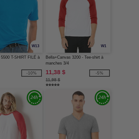
W13
W1
 5500 T-SHIRT FILÉ à
Bella+Canvas 3200 - Tee-shirt à
manches 3/4
11,38 $
-10%
-5%
11,98 $