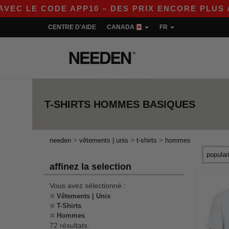
DE APP10 – DES PRIX ENCORE PLUS AVANTAGEUX
CENTRE D'AIDE
CANADA
FR
T-SHIRTS HOMMES
BASIQUES
>
>
>
needen
vêtements | unis
t-shirts
hommes
affinez la selection
Vous avez sélectionné :
Vêtements | Unis
T-Shirts
Hommes
72 résultats.