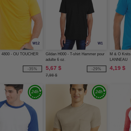
W12
W1
s 4800 - OU TOUCHER
Gildan H000 - T-shirt Hammer pour
M & O Knits
adulte 6 oz.
LANNEAU
5,67 $
4,19 $
-35%
-29%
7,98 $