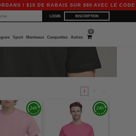
 DE RABAIS SUR $80 AVEC LE CODE APP10 – DE
LOGIN
INSCRIPTION
0
ngues
Sport
Manteaux
Casquettes
Autres
1
2
»