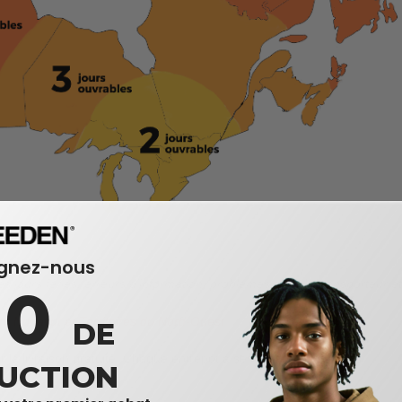
ignez-nous
r les jours fériés, erreurs d'information, problèmes avec le transporteu
10
kon, Nunavut et Territoires du Nord-Ouest
DE
la livraison gratuite. Chaque entrepôt a ses propres conditions.
UCTION