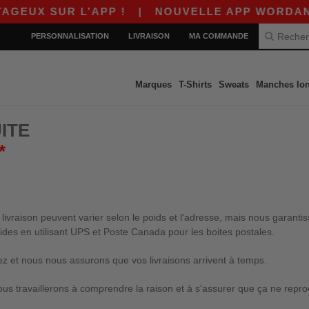
X SUR L’APP !
|
NOUVELLE APP WORDANS ! $1
PERSONNALISATION
LIVRAISON
MA COMMANDE
Marques
T-Shirts
Sweats
Manches lo
ITE
*
vraison peuvent varier selon le poids et l'adresse, mais nous garantis
ides en utilisant UPS et Poste Canada pour les boites postales.
 et nous nous assurons que vos livraisons arrivent à temps.
ous travaillerons à comprendre la raison et à s'assurer que ça ne repro