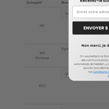
Recevez-le sur
Entrepôt*
Marques
W1
ENVOYER $
Non merci, je 
EgotierPro, Radsow, Roly
W3
En soumettant ce formu
Montreal
des communications 
automatisés de Needen, y c
pouvez vous désins
nos
Conditions 
d
W12