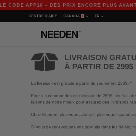
ODE APP10 – DES PRIX ENCORE PLUS AVANTAGEU
CENTRE D'AIDE
CANADA
FR
LIVRAISON GRATU
À PARTIR DE 299$
La livraison est grauite à partir de seulement 299$! *
Pour les commandes en-dessous de 299$, les frais de li
faisons de notre mieux pour assurez des livraisons rap
Chez Needen, plus vous achetez, plus vous économisez
Si vous ne recevez pas vos produits dans les délais, n