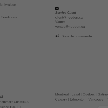
e livraison
Service Client
 Conditions
client@needen.ca
Ventes
ventes@needen.ca
Suivi de commande
Montréal
|
Laval
|
Québec
|
Gatin
au
Calgary
|
Edmonton
|
Vancouver
|
herbrooke Ouest #400
 Quebec, H3G 1H9