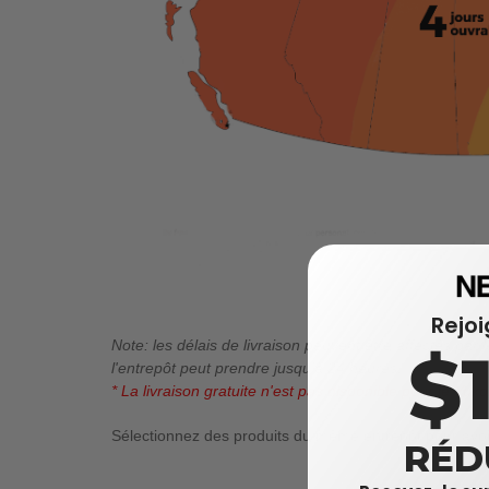
Rejo
Note: les délais de livraison peuvent être affectés pa
$
l'entrepôt peut prendre jusqu'à 24 heures.
* La livraison gratuite n'est pas disponible pour le Yu
Sélectionnez des produits du même entrepôt pour avoir 
RÉD