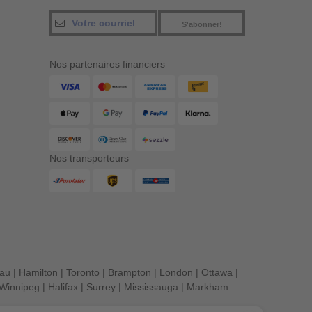
S'abonner!
Nos partenaires financiers
Nos transporteurs
eau
|
Hamilton
|
Toronto
|
Brampton
|
London
|
Ottawa
|
Winnipeg
|
Halifax
|
Surrey
|
Mississauga
|
Markham