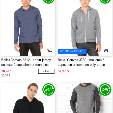
W1
W1
PERSONNALISEZ-LE !
Bella+Canvas 3512 - t-shirt jersey
Bella+Canvas 3739 - molleton à
unisexe à capuchon et manches
capuchon unisexe en poly-coton
longues
avec glissière tout au long
18,64 $
34,97 $
-9%
20,38 $