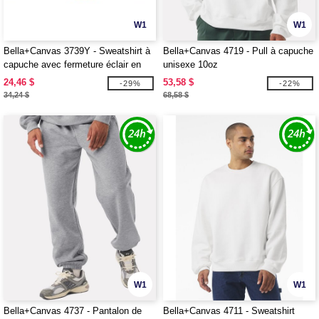
W1
W1
Bella+Canvas 3739Y - Sweatshirt à
Bella+Canvas 4719 - Pull à capuche
capuche avec fermeture éclair en
unisexe 10oz
polaire éponge pour les jeunes
24,46 $
53,58 $
-29%
-22%
34,24 $
68,58 $
W1
W1
Bella+Canvas 4737 - Pantalon de
Bella+Canvas 4711 - Sweatshirt