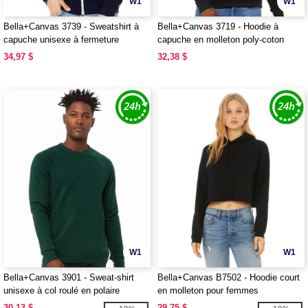
W1
W1
Bella+Canvas 3739 - Sweatshirt à
Bella+Canvas 3719 - Hoodie à
capuche unisexe à fermeture
capuche en molleton poly-coton
intégrale
34,97 $
32,38 $
W1
W1
Bella+Canvas 3901 - Sweat-shirt
Bella+Canvas B7502 - Hoodie court
unisexe à col roulé en polaire
en molleton pour femmes
éponge
30,13 $
29,75 $