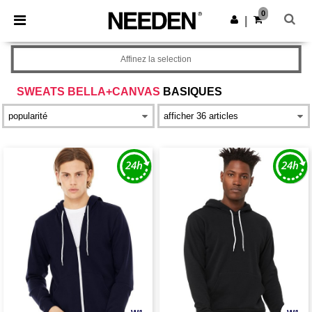
×
Appli Needen
0
Obtenir l'appli
|
Meilleurs prix sur l’app !
Affinez la selection
SWEATS BELLA+CANVAS
BASIQUES