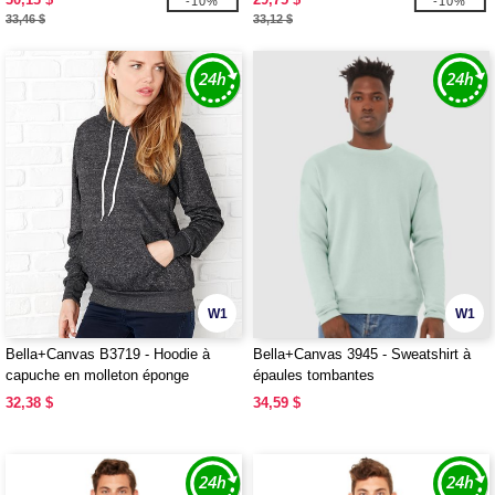
-10%
-10%
33,46 $
33,12 $
W1
W1
Bella+Canvas B3719 - Hoodie à
Bella+Canvas 3945 - Sweatshirt à
capuche en molleton éponge
épaules tombantes
unisexe
32,38 $
34,59 $