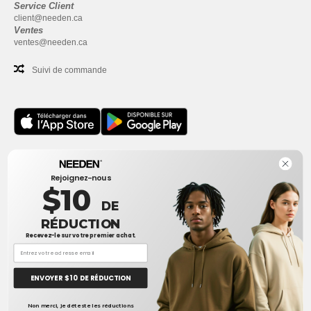
Service Client
client@needen.ca
Ventes
ventes@needen.ca
Suivi de commande
Bureau
Rejoignez-nous
One Dundas Street West Suite 2500
$10
Toronto, Ontario, M5G 1Z3
DE
Ceci n'est PAS l'adresse de retour. Pour les retours, voir ici
RÉDUCTION
Recevez-le sur votre premier achat.
Bureau
1300 rue Sherbrooke Ouest #400
Montreal, Quebec, H3G 1H9
ENVOYER $ 10 DE RÉDUCTION
Ceci n'est PAS l'adresse de retour. Pour les retours, voir ici
👋
Bonjour
Non merci, je déteste les réductions
Si vous avez des questions ou des