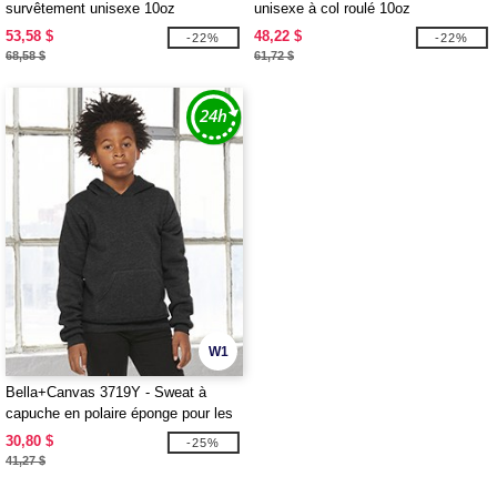
survêtement unisexe 10oz
unisexe à col roulé 10oz
53,58 $
48,22 $
-22%
-22%
68,58 $
61,72 $
W1
Bella+Canvas 3719Y - Sweat à
capuche en polaire éponge pour les
jeunes
30,80 $
-25%
41,27 $