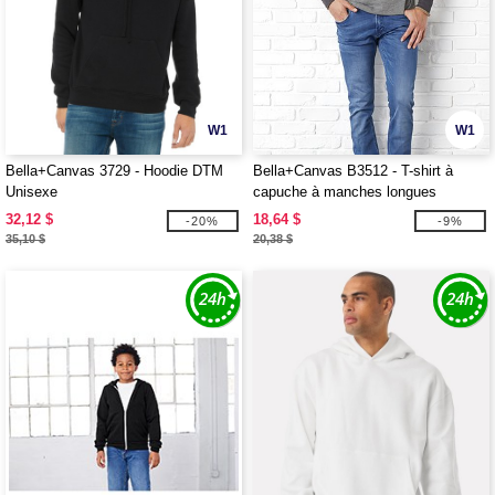
W1
W1
Bella+Canvas 3729 - Hoodie DTM
Bella+Canvas B3512 - T-shirt à
Unisexe
capuche à manches longues
unisexe Bella
32,12 $
18,64 $
-20%
-9%
35,10 $
20,38 $