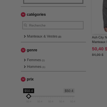
catégories
Manteaux & Vestes
(2)
Ash City N
Manteaux E
À Motif M
50,40 
genre
84,00 $
Femmes
(1)
Hommes
(1)
prix
$50.4
$50.4
50.4
50.4
50.4
50.4
50.4