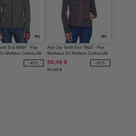
W1
W1
orth End 88697 - Flux
Ash City North End 78697 - Flux
n Molleton Contrecollé
Manteaux En Molleton Contrecollé
élangé Pour Homme
À Motif Mélangé Pour Femme
$
50,40 $
-40%
-40%
84,00 $