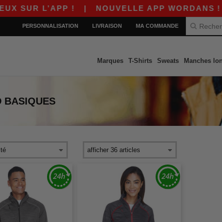
UR L’APP !
|
NOUVELLE APP WORDANS ! $10 D
PERSONNALISATION
LIVRAISON
MA COMMANDE
Marques
T-Shirts
Sweats
Manches lo
D
BASIQUES