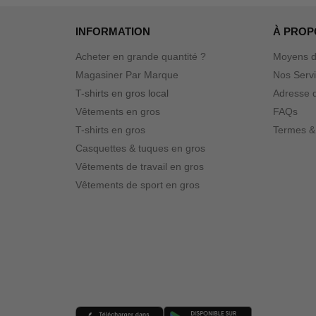
Roly
(2)
INFORMATION
À PROP
Sportsman
(10)
Acheter en grande quantité ?
Team 365
Moyens d
(55)
Magasiner Par Marque
Nos Serv
Valucap
(9)
T-shirts en gros local
Adresse d
YP Classics
(24)
Vêtements en gros
FAQs
Yupoong
(7)
T-shirts en gros
Termes &
Casquettes & tuques en gros
Vêtements de travail en gros
Vêtements de sport en gros