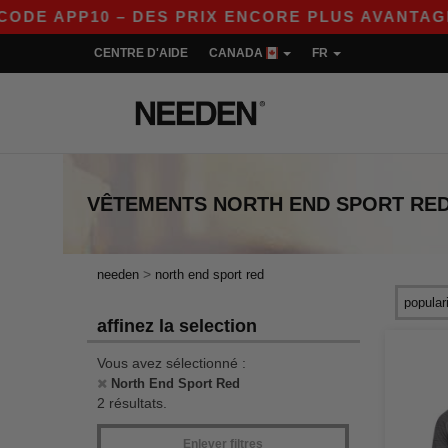
 APP10 – DES PRIX ENCORE PLUS AVANTAGEUX S
CENTRE D'AIDE
CANADA
FR
VÊTEMENTS
NORTH END SPORT RE
>
needen
north end sport red
affinez la selection
Vous avez sélectionné :
North End Sport Red
2 résultats.
Enlever filtres