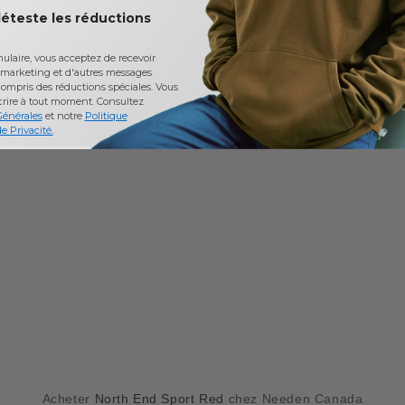
déteste les réductions
laire, vous acceptez de recevoir
marketing et d'autres messages
ompris des réductions spéciales. Vous
crire à tout moment.
Consultez
Générales
et notre
Politique
e Privacité.
Acheter
North End Sport Red
chez Needen Canada