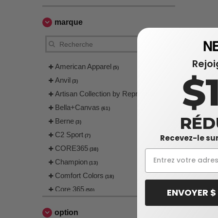
marque
Rejo
American Apparel
(5)
$
Anvil
(3)
Artisan Collection by Reprime
(4)
Bella+Canvas
(61)
RÉD
Berne
(3)
C2 Sport
Recevez-le sur
(7)
CORE365
(38)
Champion
(13)
Comfort Colors
(18)
Core 365
ENVOYER $
(50)
Devon & Jones
(66)
option
EgotierPro
(4)