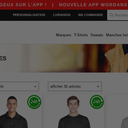
L’APP !
|
NOUVELLE APP WORDANS ! $10 DE R
PERSONNALISATION
LIVRAISON
MA COMMANDE
Marques
T-Shirts
Sweats
Manches lo
ES