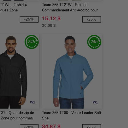
11WL - T-shirt à
Team 365 TT21W - Polo de
ngues Zone
Commandement Anti-Accroc pour
e pour femmes
Femmes
15,12 $
-25%
-25%
20,00 $
W1
W1
31 - Quart de zip de
Team 365 TT80 - Veste Leader Soft
e Zone pour hommes
Shell
34,87 $
-28%
-25%