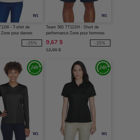
W1
W1
11W - T-shirt de
Team 365 TT11SH - Short de
 Zone pour dames
performance Zone pour hommes
9,67 $
-25%
-25%
12,00 $
W1
W1