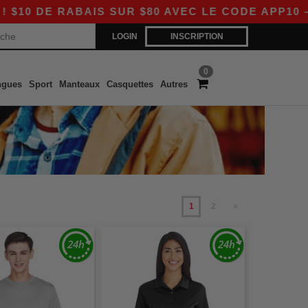
ABAIS SUR $80 AVEC LE CODE APP10 – DES PRI
LOGIN
INSCRIPTION
0
ngues
Sport
Manteaux
Casquettes
Autres
1
2
»