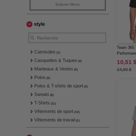
Enlever filtres
style
Team 365 
Camisoles
(1)
Performan
Casquettes & Tuques
10,51 
(4)
Manteaux & Vestes
14,00 $
(6)
Polos
(5)
Polos & T-shirts de sport
(5)
Sweats
(8)
T-Shirts
(11)
Vêtements de sport
(10)
Vêtements de travail
(2)