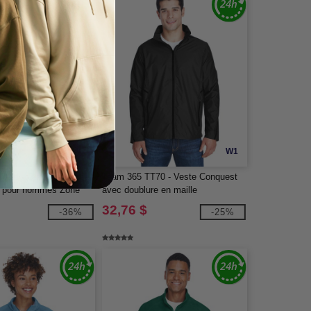
W1
W1
31H - Quart de zip de
Team 365 TT70 - Veste Conquest
e pour hommes Zone
avec doublure en maille
er
32,76 $
-36%
-25%