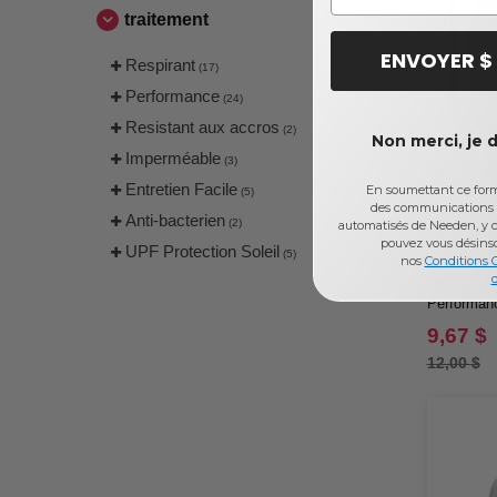
traitement
ENVOYER $
Respirant
(17)
Performance
(24)
Resistant aux accros
(2)
Non merci, je 
Imperméable
(3)
Entretien Facile
En soumettant ce formu
(5)
des communications 
Anti-bacterien
(2)
automatisés de Needen, y c
pouvez vous désins
UPF Protection Soleil
(5)
nos
Conditions 
d
Team 365 
Performan
9,67 $
12,00 $