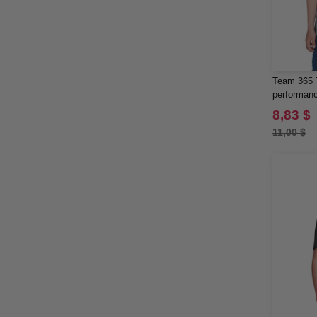
Team 365 T
performanc
8,83 $
11,00 $