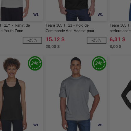
W1
W1
T11Y - T-shirt de
Team 365 TT21 - Polo de
Team 365 TT
ce Youth Zone
Commande Anti-Accroc pour
performance
Hommes
15,12 $
6,31 $
-25%
-25%
20,00 $
8,00 $
W1
W1