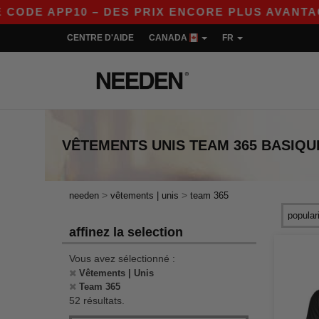
P10 – DES PRIX ENCORE PLUS AVANTAGEUX SUR 
CENTRE D'AIDE
CANADA
FR
VÊTEMENTS UNIS TEAM 365
BASIQU
>
>
needen
vêtements | unis
team 365
affinez la selection
Vous avez sélectionné :
Vêtements | Unis
Team 365
52 résultats.