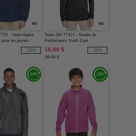
W1
W1
73Y - Veste légère
Team 365 TT41Y - Hoodie de
 pour les jeunes
Performance Youth Zone
16,80 $
-25%
-25%
20,00 $