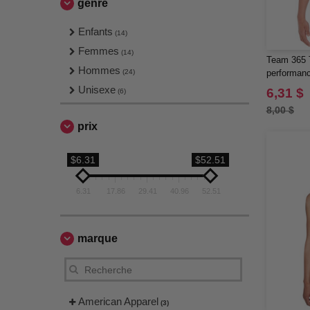
genre
Enfants
(14)
Femmes
(14)
Team 365 T
Hommes
(24)
performan
Unisexe
6,31 $
(6)
8,00 $
prix
$6.31
$52.51
6.31
17.86
29.41
40.96
52.51
marque
American Apparel
(3)