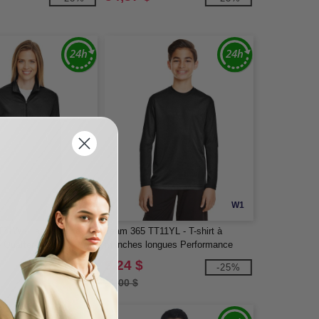
W1
W1
T31W - Ladies Zone
Team 365 TT11YL - T-shirt à
 Quarter-Zip
manches longues Performance
Youth Zone
9,24 $
-28%
-25%
11,00 $