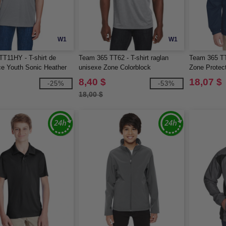
W1
W1
T11HY - T-shirt de
Team 365 TT62 - T-shirt raglan
Team 365 TT
e Youth Sonic Heather
unisexe Zone Colorblock
Zone Protect
8,40 $
18,07 $
-25%
-53%
18,00 $