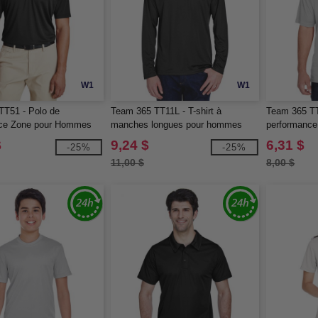
W1
W1
TT51 - Polo de
Team 365 TT11L - T-shirt à
Team 365 TT1
ce Zone pour Hommes
manches longues pour hommes
performanc
Zone Performance
$
9,24 $
6,31 $
-25%
-25%
11,00 $
8,00 $