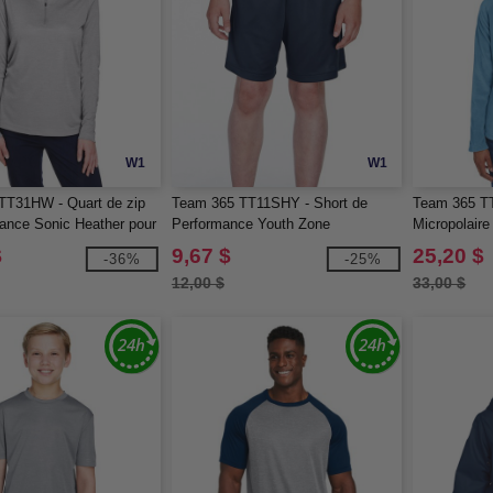
W1
W1
TT31HW - Quart de zip
Team 365 TT11SHY - Short de
Team 365 T
ance Sonic Heather pour
Performance Youth Zone
Micropolair
one
$
9,67 $
25,20 $
-36%
-25%
12,00 $
33,00 $