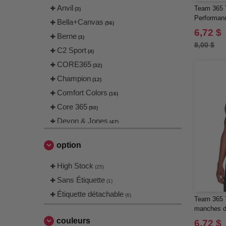
Anvil
Team 365 
(3)
Performan
Bella+Canvas
(56)
Femmes
6,72 $
Berne
(3)
8,00 $
C2 Sport
(4)
CORE365
(32)
Champion
(12)
Comfort Colors
(16)
Core 365
(50)
Devon & Jones
(47)
EgotierPro
(1)
option
Flexfit
(13)
Gildan
High Stock
(99)
(25)
Harriton
Sans Étiquette
(47)
(1)
Independent Trading Co.
Étiquette détachable
(15)
(6)
Team 365 T
Jerzees
(6)
manches d
hommes
Kati
couleurs
(3)
6,72 $