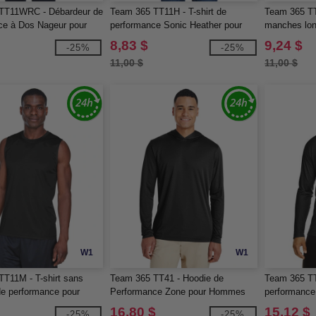
TT11WRC - Débardeur de
Team 365 TT11H - T-shirt de
Team 365 TT
ce à Dos Nageur pour
performance Sonic Heather pour
manches lo
hommes
Performanc
8,83 $
9,24 $
-25%
-25%
11,00 $
11,00 $
W1
W1
T11M - T-shirt sans
Team 365 TT41 - Hoodie de
Team 365 TT
e performance pour
Performance Zone pour Hommes
performanc
16,80 $
15,12 $
-25%
-25%