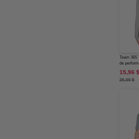
Team 365 
de perform
femmes Z
15,96 
25,00 $