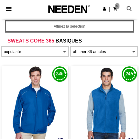
×
Appli Needen
0
Obtenir l'appli
|
Meilleurs prix sur l’app !
Affinez la selection
SWEATS CORE 365
BASIQUES