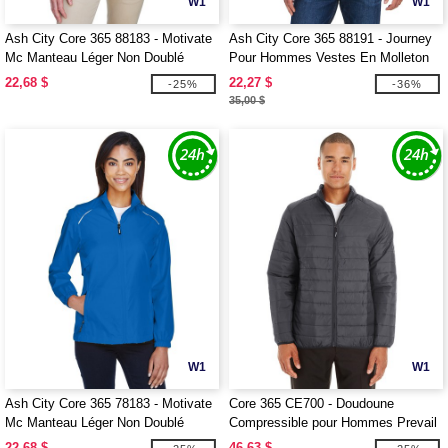
W1
W1
Ash City Core 365 88183 - Motivate
Ash City Core 365 88191 - Journey
Mc Manteau Léger Non Doublé
Pour Hommes Vestes En Molleton
Mc
22,68 $
22,27 $
-25%
-36%
35,00 $
W1
W1
Ash City Core 365 78183 - Motivate
Core 365 CE700 - Doudoune
Mc Manteau Léger Non Doublé
Compressible pour Hommes Prevail
22,68 $
46,63 $