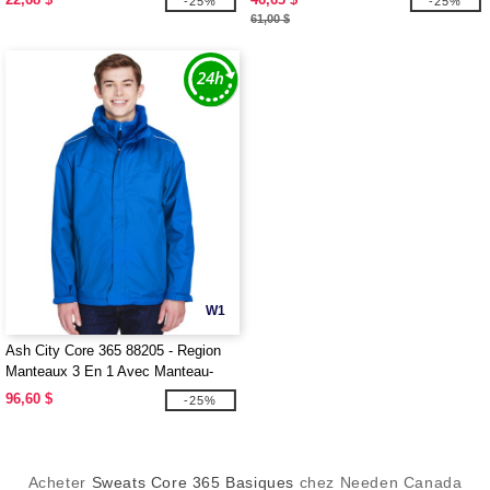
-25%
-25%
61,00 $
W1
Ash City Core 365 88205 - Region
Manteaux 3 En 1 Avec Manteau-
Doublure En Molleton Pour Homme
96,60 $
-25%
Acheter
Sweats Core 365 Basiques
chez Needen Canada