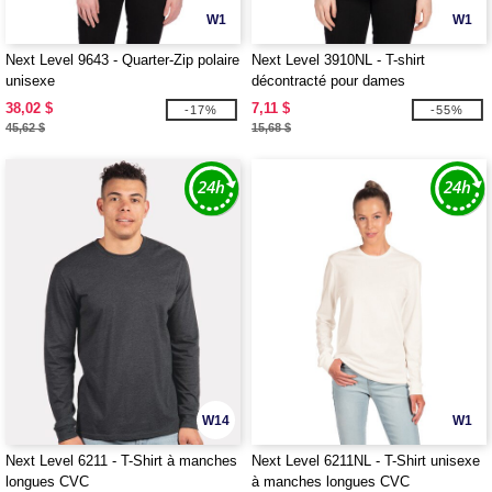
W1
W1
Next Level 9643 - Quarter-Zip polaire
Next Level 3910NL - T-shirt
unisexe
décontracté pour dames
38,02 $
7,11 $
-17%
-55%
45,62 $
15,68 $
W14
W1
Next Level 6211 - T-Shirt à manches
Next Level 6211NL - T-Shirt unisexe
longues CVC
à manches longues CVC