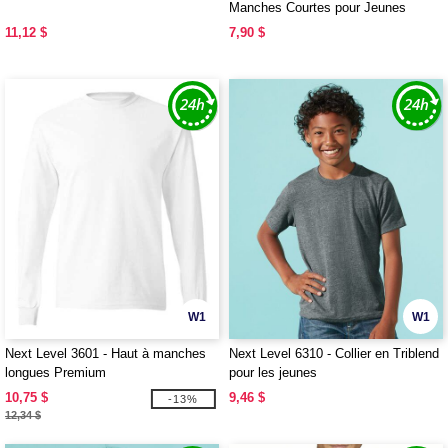
Manches Courtes pour Jeunes
11,12 $
7,90 $
W1
W1
Next Level 3601 - Haut à manches
Next Level 6310 - Collier en Triblend
longues Premium
pour les jeunes
10,75 $
9,46 $
-13%
12,34 $