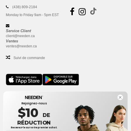
(438) 809-2184
Monday to Friday 9am - 5pm EST
Service Client
client@needen.ca
Ventes
ventes@needen.ca
Suivi de commande
Bureau
Rejoignez-nous
One Dundas Street West Suite 2500
$10
Toronto, Ontario, M5G 1Z3
DE
Ceci n'est PAS l'adresse de retour. Pour les retours, voir ici
RÉDUCTION
Recevez-le sur votre premier achat.
Bureau