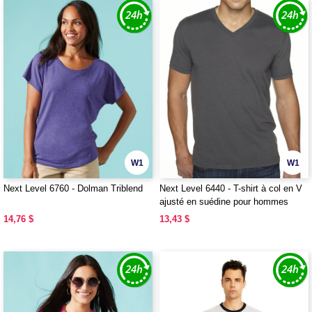
W1
W1
Next Level 6760 - Dolman Triblend
Next Level 6440 - T-shirt à col en V
ajusté en suédine pour hommes
Premium
14,76 $
13,43 $