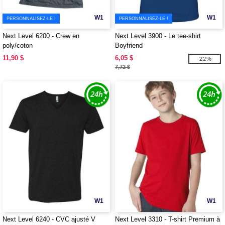
W1
W1
PERSONNALISEZ-LE !
PERSONNALISEZ-LE !
Next Level 6200 - Crew en
Next Level 3900 - Le tee-shirt
poly/coton
Boyfriend
11,90 $
6,05 $
-22%
7,72 $
W1
W1
Next Level 6240 - CVC ajusté V
Next Level 3310 - T-shirt Premium à