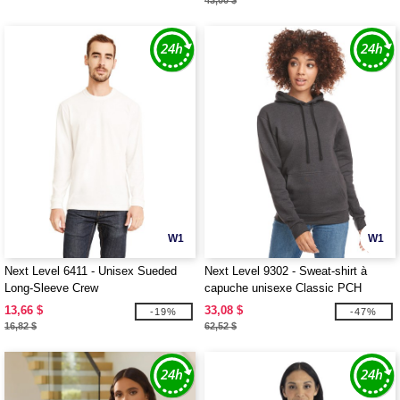
43,00 $
W1
W1
Next Level 6411 - Unisex Sueded
Next Level 9302 - Sweat-shirt à
Long-Sleeve Crew
capuche unisexe Classic PCH
13,66 $
33,08 $
-19%
-47%
16,82 $
62,52 $