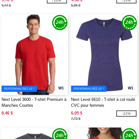
-10%
-15%
6,44 $
5,88 $
W1
W1
PERSONNALISEZ-LE !
PERSONNALISEZ-LE !
Next Level 3600 - T-shirt Premium à
Next Level 6610 - T-shirt à col roulé
Manches Courtes
CVC pour femmes
8,46 $
6,05 $
-22%
7,72 $