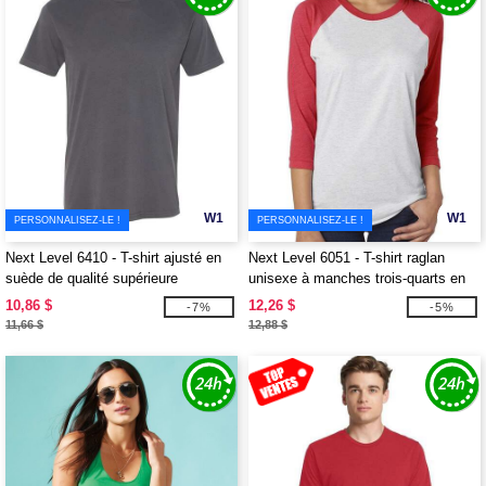
W1
W1
PERSONNALISEZ-LE !
PERSONNALISEZ-LE !
Next Level 6410 - T-shirt ajusté en
Next Level 6051 - T-shirt raglan
suède de qualité supérieure
unisexe à manches trois-quarts en
tri-matière
10,86 $
12,26 $
-7%
-5%
11,66 $
12,88 $