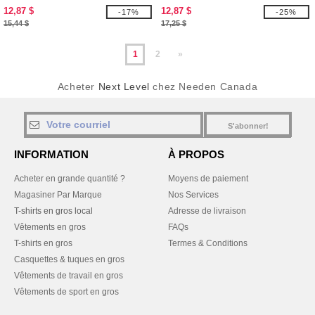
12,87 $
12,87 $
-17%
-25%
15,44 $
17,25 $
1
2
»
Acheter
Next Level
chez Needen Canada
S'abonner!
INFORMATION
À PROPOS
Acheter en grande quantité ?
Moyens de paiement
Magasiner Par Marque
Nos Services
T-shirts en gros local
Adresse de livraison
Vêtements en gros
FAQs
T-shirts en gros
Termes & Conditions
Casquettes & tuques en gros
Vêtements de travail en gros
Vêtements de sport en gros