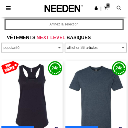
×
Appli Needen
0
Obtenir l'appli
|
Meilleurs prix sur l’app !
Affinez la selection
VÊTEMENTS
NEXT LEVEL
BASIQUES