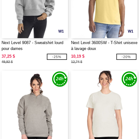
W1
W1
Next Level 9087 - Sweatshirt lourd
Next Level 3600SW - T-Shirt unisexe
pour dames
à lavage doux
37,25 $
10,19 $
-25%
-20%
49,92 $
12,74 $