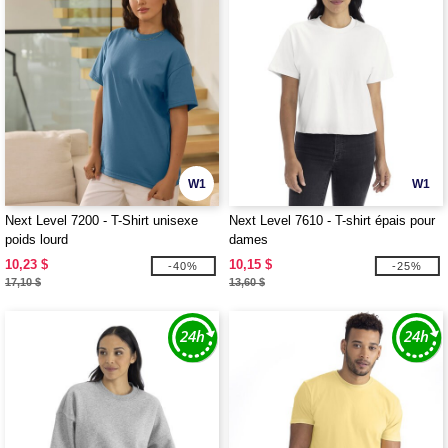
W1
W1
Next Level 7200 - T-Shirt unisexe
Next Level 7610 - T-shirt épais pour
poids lourd
dames
10,23 $
10,15 $
-40%
-25%
17,10 $
13,60 $