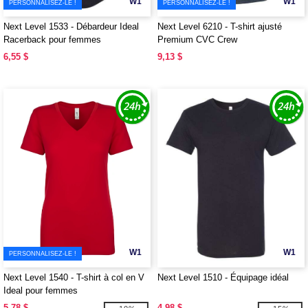
W1
W1
PERSONNALISEZ-LE !
PERSONNALISEZ-LE !
Next Level 1533 - Débardeur Ideal
Next Level 6210 - T-shirt ajusté
Racerback pour femmes
Premium CVC Crew
6,55 $
9,13 $
W1
W1
PERSONNALISEZ-LE !
Next Level 1540 - T-shirt à col en V
Next Level 1510 - Équipage idéal
Ideal pour femmes
5,78 $
4,98 $