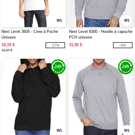
W1
W1
Next Level 3605 - Crew à Poche
Next Level 9300 - Hoodie à capuche
Unisexe
PCH unisexe
10,19 $
31,92 $
-17%
-6%
12,24 $
W1
W1