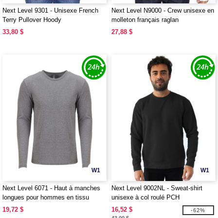
Next Level 9301 - Unisexe French
Next Level N9000 - Crew unisexe en
Terry Pullover Hoody
molleton français raglan
33,80 $
27,88 $
W1
W1
Next Level 6071 - Haut à manches
Next Level 9002NL - Sweat-shirt
longues pour hommes en tissu
unisexe à col roulé PCH
triblend
19,72 $
16,52 $
-62%