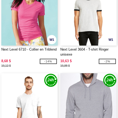
W1
W1
Next Level 6710 - Collier en Triblend
Next Level 3604 - T-shirt Ringer
unisexe
8,68 $
10,63 $
-14%
-2%
10,12 $
10,88 $