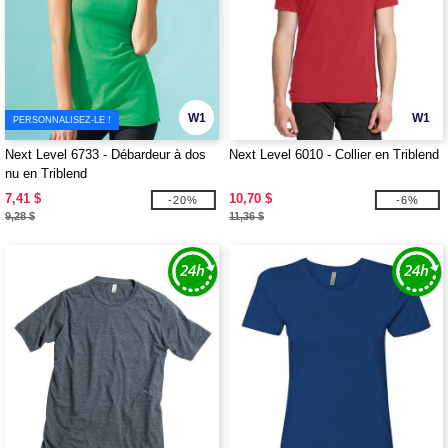
W1
W1
PERSONNALISEZ-LE !
Next Level 6733 - Débardeur à dos
Next Level 6010 - Collier en Triblend
nu en Triblend
7,41 $
10,70 $
-20%
-6%
9,28 $
11,36 $