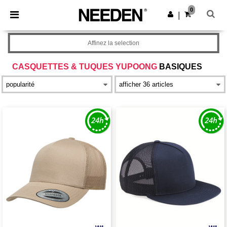
×
Appli Needen
0
Obtenir l'appli
|
Meilleurs prix sur l’app !
Affinez la selection
CASQUETTES & TUQUES YUPOONG
BASIQUES