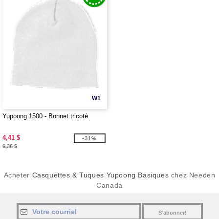
W1
Yupoong 1500 - Bonnet tricoté
4,41 $
-31%
6,36 $
Acheter
Casquettes & Tuques Yupoong Basiques
chez Needen
Canada
S'abonner!