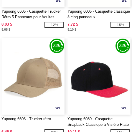
W1
W1
Yupoong 6506 - Casquette Trucker
Yupoong 6006 - Casquette classique
Rétro 5 Panneaux pour Adultes
à cinq panneaux
8,03 $
7,72 $
-12%
-15%
9,08 $
9,10 $
W1
W1
Yupoong 6606 - Trucker rétro
Yupoong 6089 - Casquette
Snapback Classique à Visière Plate
Structurée à 6 Panneaux
6,45 $
10,11 $