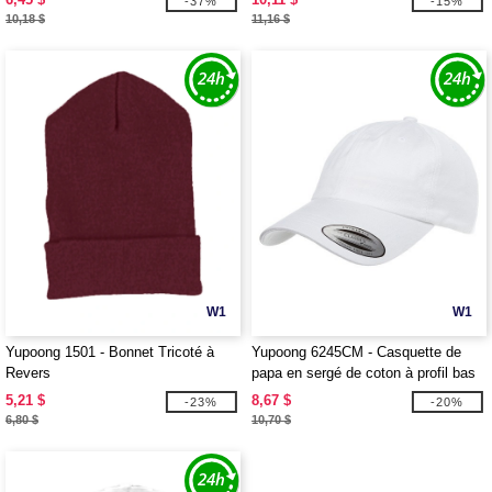
-37%
-15%
10,18 $
11,16 $
W1
W1
Yupoong 1501 - Bonnet Tricoté à
Yupoong 6245CM - Casquette de
Revers
papa en sergé de coton à profil bas
pour adulte
5,21 $
8,67 $
-23%
-20%
6,80 $
10,70 $