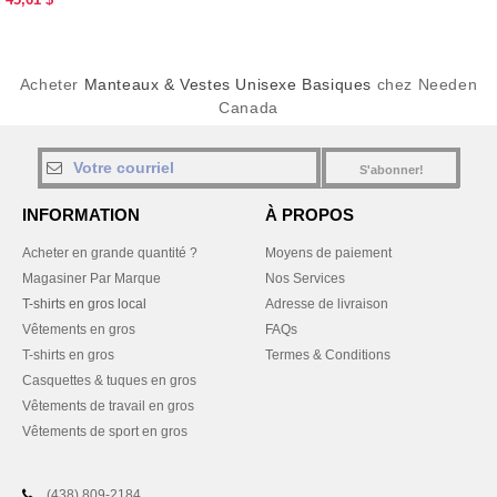
Acheter
Manteaux & Vestes Unisexe Basiques
chez Needen
Canada
S'abonner!
INFORMATION
À PROPOS
Acheter en grande quantité ?
Moyens de paiement
Magasiner Par Marque
Nos Services
T-shirts en gros local
Adresse de livraison
Vêtements en gros
FAQs
T-shirts en gros
Termes & Conditions
Casquettes & tuques en gros
Vêtements de travail en gros
Vêtements de sport en gros
(438) 809-2184