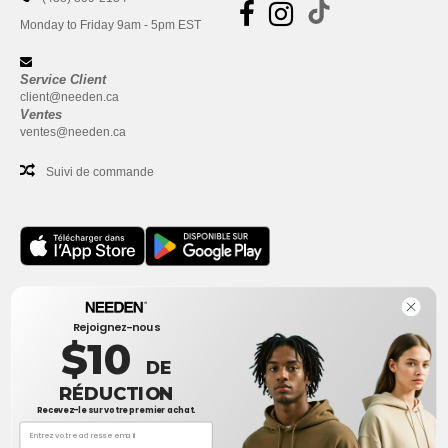
Monday to Friday 9am - 5pm EST
Service Client
client@needen.ca
Ventes
ventes@needen.ca
Suivi de commande
Bureau
Rejoignez-nous
One Dundas Street West Suite 2500
$10
Toronto, Ontario, M5G 1Z3
DE
Ceci n'est PAS l'adresse de retour. Pour les retours, voir ici
RÉDUCTION
Recevez-le sur votre premier achat.
Bureau
1300 rue Sherbrooke Ouest #400