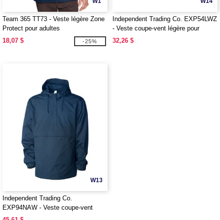
W1
W14
Team 365 TT73 - Veste légère Zone
Independent Trading Co. EXP54LWZ
Protect pour adultes
- Veste coupe-vent légère pour
adultes
18,07 $
32,26 $
-25%
W13
Independent Trading Co.
EXP94NAW - Veste coupe-vent
Anorak pour adultes
45,61 $