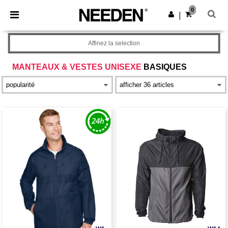
×
Appli Needen
0
Obtenir l'appli
|
Meilleurs prix sur l’app !
Affinez la selection
MANTEAUX & VESTES UNISEXE
BASIQUES