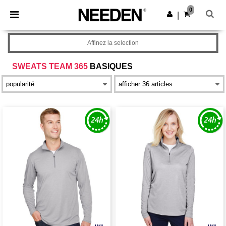
×
Appli Needen
0
Obtenir l'appli
|
Meilleurs prix sur l’app !
Affinez la selection
SWEATS TEAM 365
BASIQUES