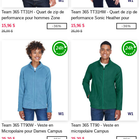
W1
W1
Team 365 TT31H - Quart de zip de
Team 365 TT31HW - Quart de zip de
performance pour hommes Zone
performance Sonic Heather pour
Sonic Heather
femmes Zone
15,96 $
15,96 $
-36%
-36%
25,00 $
25,00 $
W1
W1
Team 365 TT90W - Veste en
Team 365 TT90 - Veste en
Micropolaire pour Dames Campus
micropolaire Campus
25,20 $
25,20 $