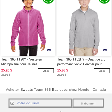
W1
W1
Team 365 TT90Y - Veste en
Team 365 TT31HY - Quart de zip
Micropolaire pour Jeunes
performant Sonic Heather pour
jeunes
25,20 $
15,96 $
-25%
-36%
33,00 $
25,00 $
Acheter
Sweats Team 365 Basiques
chez Needen Canada
S'abonner!