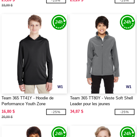
-25%
-25%
33,00 $
W1
W1
Team 365 TT41Y - Hoodie de
Team 365 TT80Y - Veste Soft Shell
Performance Youth Zone
Leader pour les jeunes
16,80 $
34,87 $
-25%
-25%
20,00 $