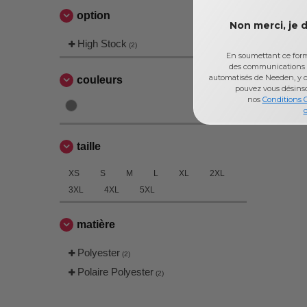
option
Non merci, je 
High Stock
(2)
En soumettant ce formu
des communications 
automatisés de Needen, y c
couleurs
pouvez vous désins
nos
Conditions 
d
taille
XS
S
M
L
XL
2XL
3XL
4XL
5XL
matière
Polyester
(2)
Polaire Polyester
(2)