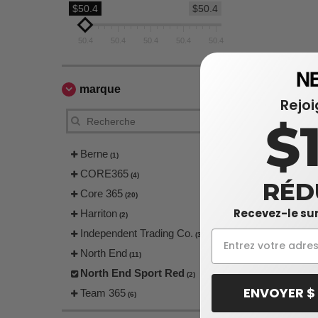
$50.4
$50.4
50.4
50.4
50.4
50.4
50.4
marque
Rejo
$
Berne
(1)
CORE365
(4)
RÉD
Core 365
(20)
Recevez-le sur
Harriton
(2)
Independent Trading Co.
(3)
North End
(11)
North End Sport Red
(2)
ENVOYER $
Team 365
(6)