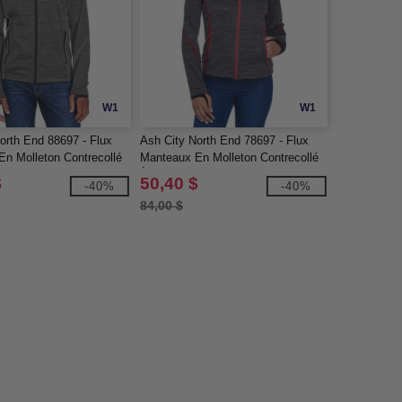
W1
W1
orth End 88697 - Flux
Ash City North End 78697 - Flux
n Molleton Contrecollé
Manteaux En Molleton Contrecollé
élangé Pour Homme
À Motif Mélangé Pour Femme
$
50,40 $
-40%
-40%
84,00 $