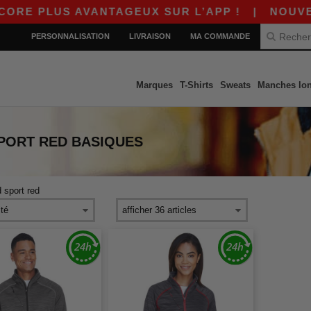
E PLUS AVANTAGEUX SUR L’APP !
|
NOUVELLE
PERSONNALISATION
LIVRAISON
MA COMMANDE
Marques
T-Shirts
Sweats
Manches lo
PORT RED
BASIQUES
 sport red