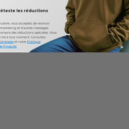
déteste les réductions
laire, vous acceptez de recevoir
marketing et d'autres messages
ompris des réductions spéciales. Vous
crire à tout moment.
Consultez
Générales
et notre
Politique
e Privacité.