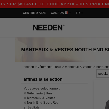
UR $80 AVEC LE CODE APP10 – DES PRIX ENCOR
CENTRE D'AIDE
CANADA
FR
MANTEAUX & VESTES NORTH END S
>
>
>
needen
vêtements | unis
manteaux & vestes
north end
affinez la selection
Vous avez sélectionné :
Vêtements | Unis
Manteaux & Vestes
North End Sport Red
2 résultats.