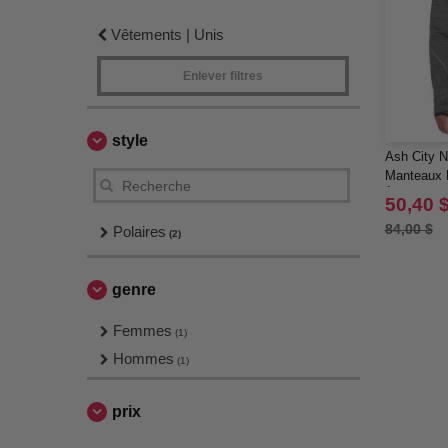
Vêtements | Unis
Enlever filtres
style
Ash City N
Manteaux E
À Motif M
50,40 
84,00 $
Polaires
(2)
genre
Femmes
(1)
Hommes
(1)
prix