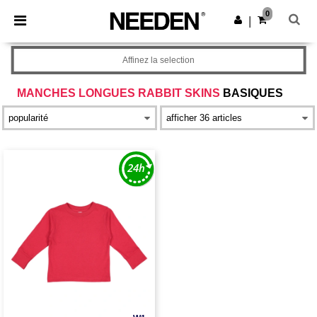
×
Appli Needen
0
Obtenir l'appli
|
Meilleurs prix sur l’app !
Affinez la selection
MANCHES LONGUES RABBIT SKINS
BASIQUES