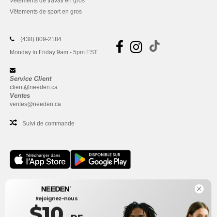
Vêtements de travail en gros
Vêtements de sport en gros
(438) 809-2184
Monday to Friday 9am - 5pm EST
Service Client
client@needen.ca
Ventes
ventes@needen.ca
Suivi de commande
Bureau
Rejoignez-nous
One Dundas Street West Suite 2500
$10
Toronto, Ontario, M5G 1Z3