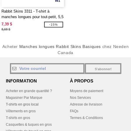
W1
Rabbit Skins 3311 - T-shirt à
manches longues pour tout-petit, 5,5
oz
7,39 $
-15%
8,68 $
Acheter
Manches longues Rabbit Skins Basiques
chez Needen
Canada
S'abonner!
INFORMATION
À PROPOS
Acheter en grande quantité ?
Moyens de paiement
Magasiner Par Marque
Nos Services
T-shirts en gros local
Adresse de livraison
Vêtements en gros
FAQs
T-shirts en gros
Termes & Conditions
Casquettes & tuques en gros