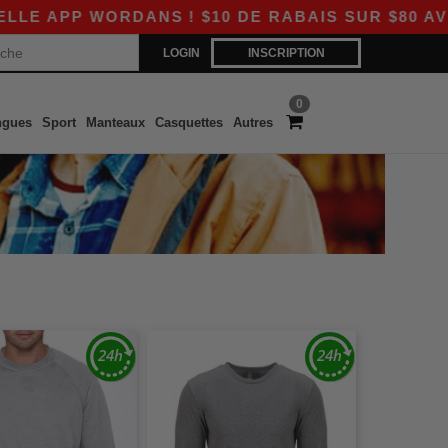
APP WORDANS ! $10 DE RABAIS SUR $80 AVEC L
LOGIN
INSCRIPTION
0
ngues
Sport
Manteaux
Casquettes
Autres