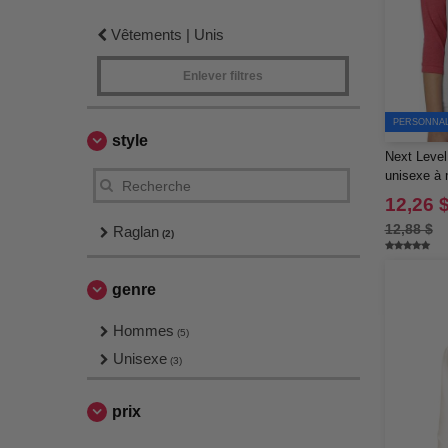
Vêtements | Unis
Enlever filtres
PERSONNALI
style
Next Level 
unisexe à 
tri-matière
12,26 
12,88 $
Raglan
(2)
genre
Hommes
(5)
Unisexe
(3)
prix