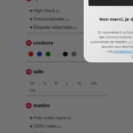
High Stock
(5)
Personnalisable
Non merci, je 
(1)
Étiquette détachable
(2)
En soumettant ce formu
des communications 
automatisés de Needen, y c
couleurs
pouvez vous désins
nos
Conditions 
d
taille
XS
S
M
L
XL
2XL
3XL
matière
Poly-coton-rayon
(2)
100% coton
(1)