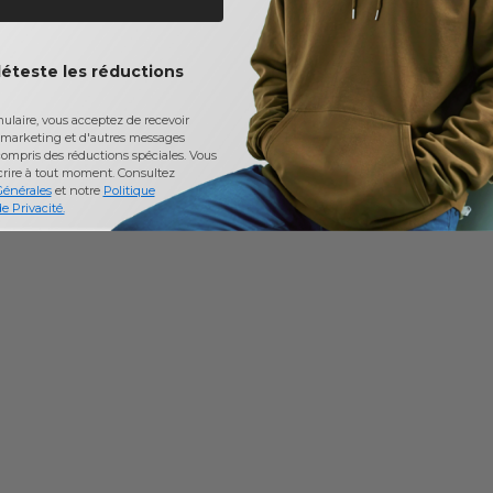
déteste les réductions
laire, vous acceptez de recevoir
marketing et d'autres messages
ompris des réductions spéciales. Vous
crire à tout moment.
Consultez
Générales
et notre
Politique
e Privacité.