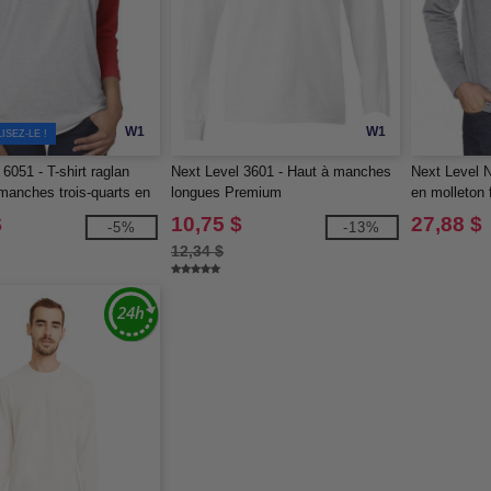
W1
W1
SEZ-LE !
6051 - T-shirt raglan
Next Level 3601 - Haut à manches
Next Level 
manches trois-quarts en
longues Premium
en molleton 
$
10,75 $
27,88 $
-5%
-13%
12,34 $