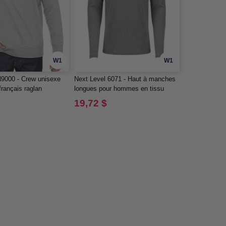
W1
W1
N9000 - Crew unisexe
Next Level 6071 - Haut à manches
français raglan
longues pour hommes en tissu
triblend
19,72 $