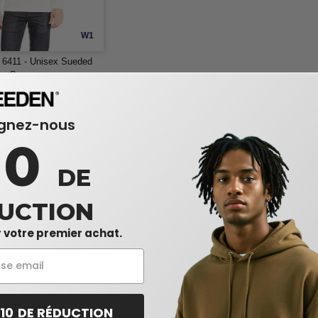
W1
 6411 - Unisex Sueded
ve Crew
$
-19%
ignez-nous
10
DE
UCTION
 votre premier achat.
 10 DE RÉDUCTION