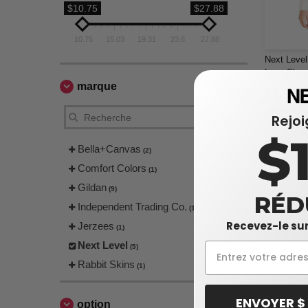
$10.75
$27.88
10.75
15.03
19.31
23.6
27.88
Next Level
Long-Slee
marque
13,66 
16,82 $
Rejo
$
Bella+Canvas
(2)
Comfort Colors
(1)
Gildan
(9)
RÉD
Independent Trading Co.
(1)
Recevez-le sur
Jerzees
(1)
Next Level
(5)
Rabbit Skins
(1)
ENVOYER $
option