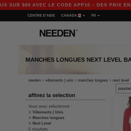
R $80 AVEC LE CODE APP10 – DES PRIX ENCORE
CENTRE D'AIDE
CANADA
FR
MANCHES LONGUES NEXT LEVEL
B
>
>
>
needen
vêtements | unis
manches longues
next level
affinez la selection
Vous avez sélectionné :
Vêtements | Unis
Manches longues
Next Level
5 résultats.