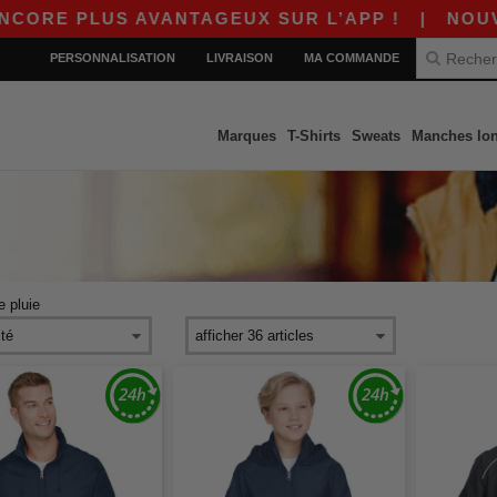
ORE PLUS AVANTAGEUX SUR L’APP !
|
NOUVELL
PERSONNALISATION
LIVRAISON
MA COMMANDE
Marques
T-Shirts
Sweats
Manches lo
e pluie