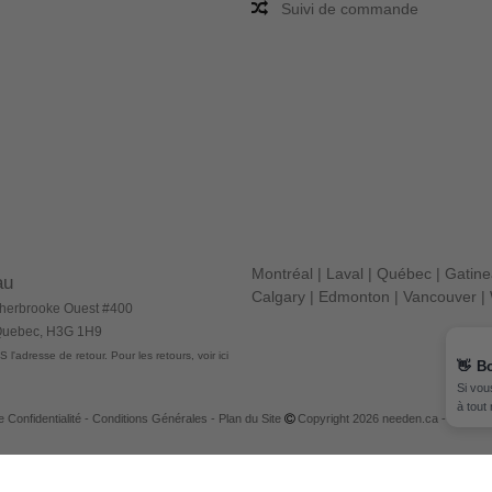
Suivi de commande
Montréal
|
Laval
|
Québec
|
Gatin
au
Calgary
|
Edmonton
|
Vancouver
|
herbrooke Ouest #400
 Quebec, H3G 1H9
 l'adresse de retour. Pour les retours, voir ici
👋
B
Si vou
à tout
e Confidentialité
-
Conditions Générales
-
Plan du Site
Copyright 2026 needen.ca - Tous dro