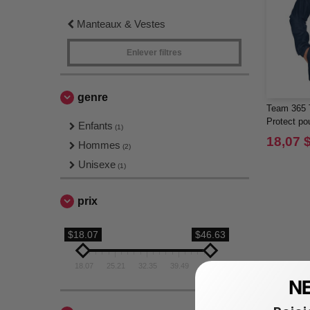
Manteaux & Vestes
Enlever filtres
genre
Team 365 T
Protect po
Enfants
(1)
18,07 
Hommes
(2)
Unisexe
(1)
prix
$18.07
$46.63
18.07
25.21
32.35
39.49
46.63