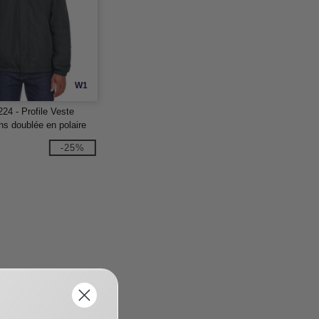
W1
24 - Profile Veste
ns doublée en polaire
-25%