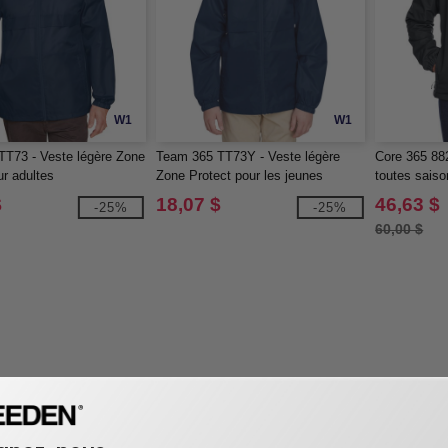
W1
W1
T73 - Veste légère Zone
Team 365 TT73Y - Veste légère
Core 365 882
ur adultes
Zone Protect pour les jeunes
toutes saiso
$
18,07 $
46,63 $
-25%
-25%
60,00 $