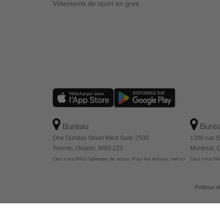
Vêtements de sport en gros
Bureau
Bure
One Dundas Street West Suite 2500
1300 rue S
Toronto, Ontario, M5G 1Z3
Montreal,
Ceci n'est PAS l'adresse de retour. Pour les retours, voir ici
Ceci n'est PAS
Politique d