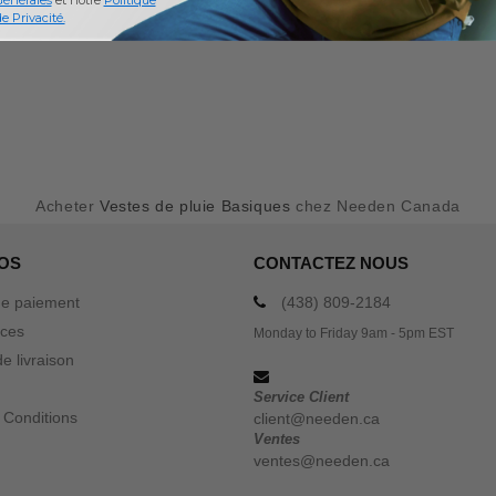
Générales
et notre
Politique
e Privacité.
Acheter
Vestes de pluie Basiques
chez Needen Canada
OS
CONTACTEZ NOUS
e paiement
(438) 809-2184
ices
Monday to Friday 9am - 5pm EST
e livraison
Service Client
 Conditions
client@needen.ca
Ventes
ventes@needen.ca