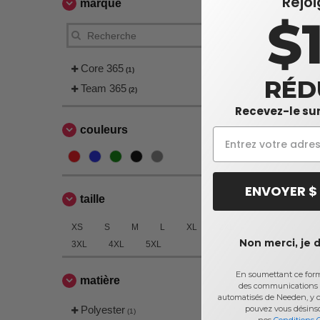
Rejo
marque
$
Core 365
(1)
RÉD
Team 365
(2)
Recevez-le sur
couleurs
ENVOYER $
taille
XS
S
M
L
XL
2XL
Non merci, je 
3XL
4XL
5XL
En soumettant ce formu
matière
des communications 
automatisés de Needen, y c
Polyester
pouvez vous désins
(1)