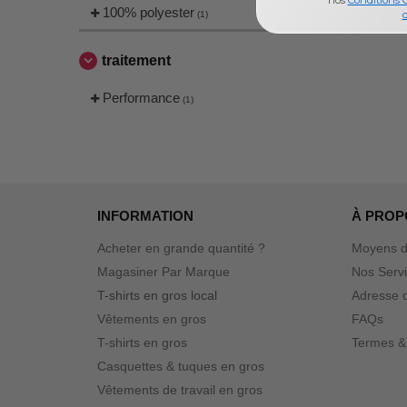
nos
Conditions 
100% polyester
d
(1)
traitement
Performance
(1)
INFORMATION
À PROP
Acheter en grande quantité ?
Moyens d
Magasiner Par Marque
Nos Serv
T-shirts en gros local
Adresse d
Vêtements en gros
FAQs
T-shirts en gros
Termes &
Casquettes & tuques en gros
Vêtements de travail en gros