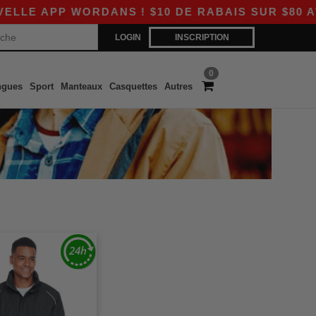
E APP WORDANS ! $10 DE RABAIS SUR $80 AVEC
LOGIN
INSCRIPTION
0
ngues
Sport
Manteaux
Casquettes
Autres