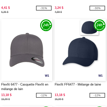
4,41 $
3,24 $
-31%
-30%
6,36 $
4,59 $
W1
W1
Flexfit 6477 - Casquette Flexfit en
Flexfit FF6477 - Mélange de laine
mélange de lain
13,18 $
13,18 $
-12%
-12%
15,00 $
15,00 $