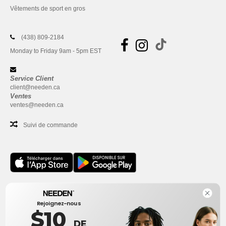
Vêtements de sport en gros
(438) 809-2184
Monday to Friday 9am - 5pm EST
Service Client
client@needen.ca
Ventes
ventes@needen.ca
Suivi de commande
Bureau
Rejoignez-nous
One Dundas Street West Suite 2500
$10
Toronto, Ontario, M5G 1Z3
DE
Ceci n'est PAS l'adresse de retour. Pour les retours, voir ici