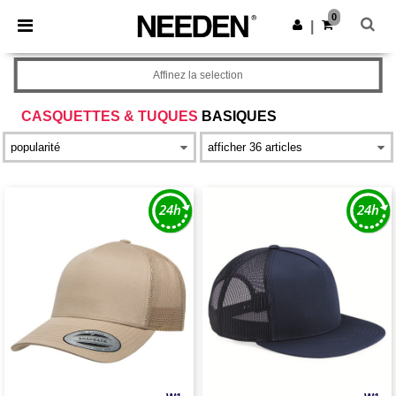
×
Appli Needen
0
Obtenir l'appli
|
Meilleurs prix sur l’app !
Affinez la selection
CASQUETTES & TUQUES
BASIQUES