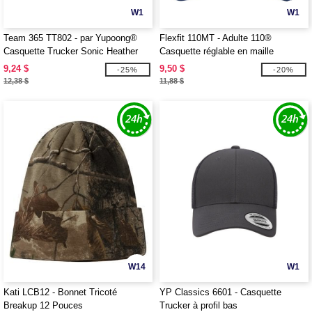
W1
W1
Team 365 TT802 - par Yupoong®
Flexfit 110MT - Adulte 110®
Casquette Trucker Sonic Heather
Casquette réglable en maille
Zone pour Adultes
9,24 $
9,50 $
-25%
-20%
12,38 $
11,88 $
W14
W1
Kati LCB12 - Bonnet Tricoté
YP Classics 6601 - Casquette
Breakup 12 Pouces
Trucker à profil bas