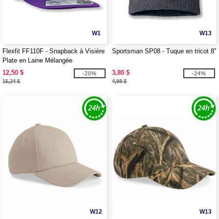
W1
W13
Flexfit FF110F - Snapback à Visière
Sportsman SP08 - Tuque en tricot 8''
Plate en Laine Mélangée
12,50 $
3,80 $
-20%
-24%
15,24 $
4,98 $
W12
W13