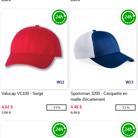
6,38 $
5,50 $
W12
W13
Valucap VC100 - Sergé
Sportsman 3200 - Casquette en
maille d'écartement
4,64 $
4,48 $
-34%
-31%
7,06 $
6,49 $