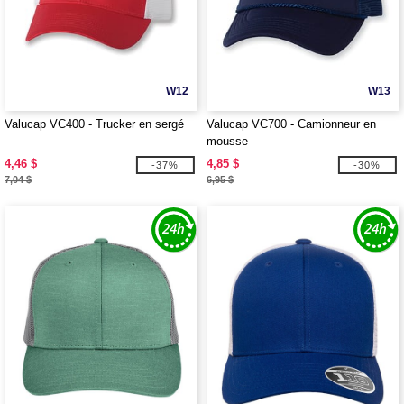
W12
W13
Valucap VC400 - Trucker en sergé
Valucap VC700 - Camionneur en
mousse
4,46 $
4,85 $
-37%
-30%
7,04 $
6,95 $