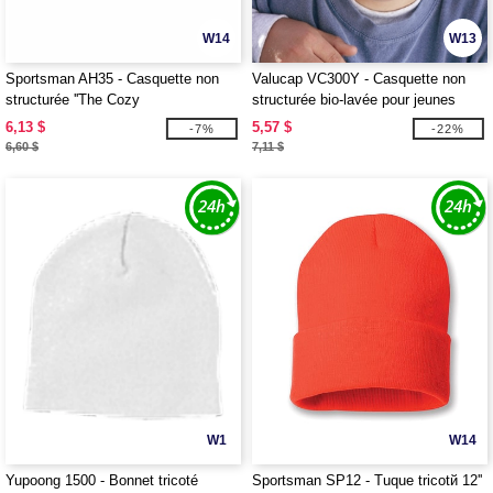
W14
W13
Sportsman AH35 - Casquette non
Valucap VC300Y - Casquette non
structurée ''The Cozy
structurée bio-lavée pour jeunes
6,13 $
5,57 $
-7%
-22%
6,60 $
7,11 $
W1
W14
Yupoong 1500 - Bonnet tricoté
Sportsman SP12 - Tuque tricotй 12''