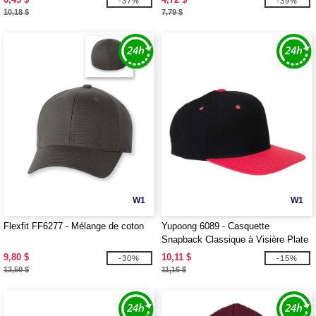
-37%
-39%
10,18 $
7,79 $
W1
W1
Flexfit FF6277 - Mélange de coton
Yupoong 6089 - Casquette
Snapback Classique à Visière Plate
Structurée à 6 Panneaux
9,80 $
10,11 $
-30%
-15%
13,50 $
11,16 $