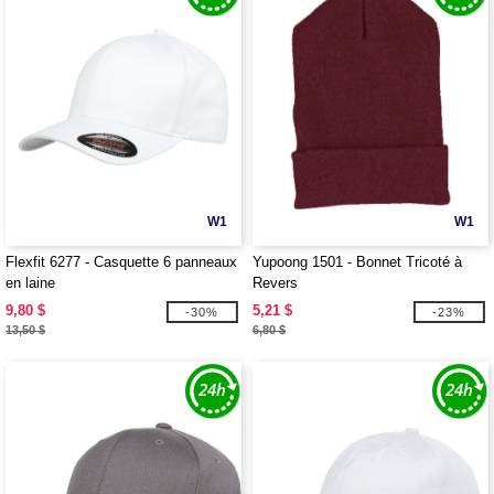
W1
W1
Flexfit 6277 - Casquette 6 panneaux
Yupoong 1501 - Bonnet Tricoté à
en laine
Revers
9,80 $
5,21 $
-30%
-23%
13,50 $
6,80 $