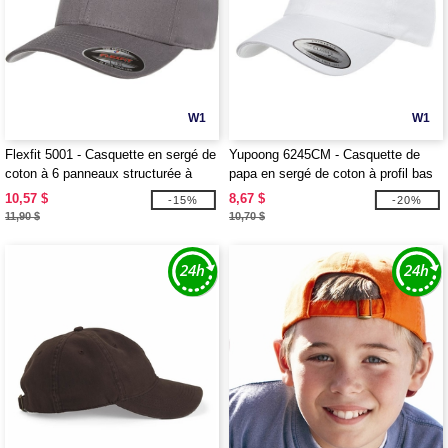
W1
W1
Flexfit 5001 - Casquette en sergé de
Yupoong 6245CM - Casquette de
coton à 6 panneaux structurée à
papa en sergé de coton à profil bas
profil moyen
pour adulte
10,57 $
8,67 $
-15%
-20%
11,90 $
10,70 $