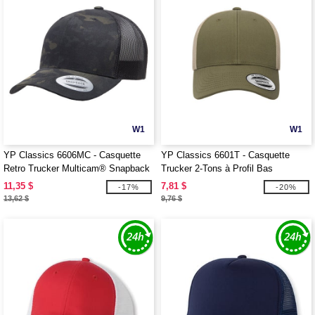
W1
W1
YP Classics 6606MC - Casquette
YP Classics 6601T - Casquette
Retro Trucker Multicam® Snapback
Trucker 2-Tons à Profil Bas
11,35 $
7,81 $
-17%
-20%
13,62 $
9,76 $