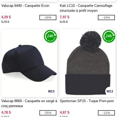
Valucap 6440 - Casquette Econ
Kati LC10 - Casquette Camouflage
structurée à profil moyen
4,29 $
7,97 $
-26%
-16%
5,79 $
9,45 $
W13
W13
Valucap 8869 - Casquette en sergé à
Sportsman SP15 - Tuque Pom-pom
cinq panneaux
4,78 $
4,87 $
-25%
-11%