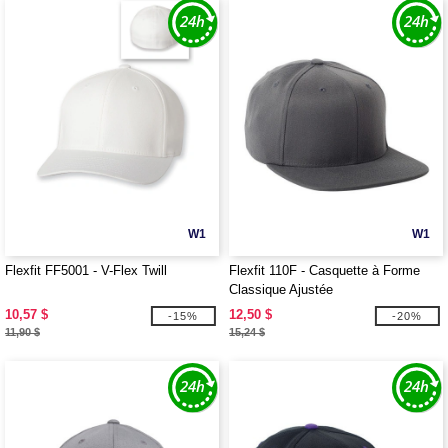
W1
W1
Flexfit FF5001 - V-Flex Twill
Flexfit 110F - Casquette à Forme
Classique Ajustée
10,57 $
12,50 $
-15%
-20%
11,90 $
15,24 $