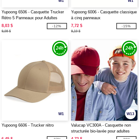
W1
W1
Yupoong 6506 - Casquette Trucker
Yupoong 6006 - Casquette classique
Rétro 5 Panneaux pour Adultes
à cinq panneaux
8,03 $
7,72 $
-12%
-15%
9,08 $
9,10 $
W1
W13
Yupoong 6606 - Trucker rétro
Valucap VC300A - Casquette non
structurée bio-lavée pour adultes
6,45 $
4,72 $