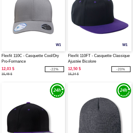
W1
W1
Flexfit 110C - Casquette Cool/Dry
Flexfit 110FT - Casquette Classique
Pro-Formance
Ajustée Bicolore
12,03 $
12,50 $
-22%
-20%
15,48 $
15,24 $