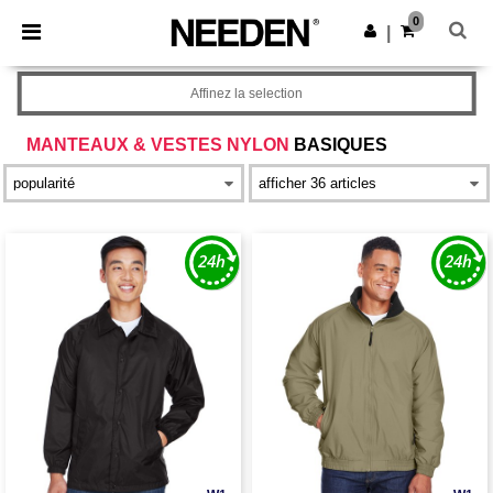
×
Appli Needen
0
Obtenir l'appli
|
Meilleurs prix sur l’app !
Affinez la selection
MANTEAUX & VESTES NYLON
BASIQUES