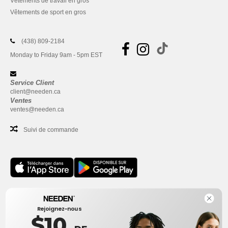
Vêtements de travail en gros
Vêtements de sport en gros
(438) 809-2184
Monday to Friday 9am - 5pm EST
Service Client
client@needen.ca
Ventes
ventes@needen.ca
Suivi de commande
Bureau
Rejoignez-nous
One Dundas Street West Suite 2500
$10
Toronto, Ontario, M5G 1Z3