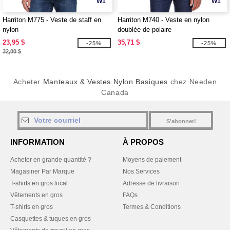
W1
W1
Harriton M775 - Veste de staff en
Harriton M740 - Veste en nylon
nylon
doublée de polaire
23,95 $
35,71 $
-25%
-25%
32,00 $
Acheter
Manteaux & Vestes Nylon Basiques
chez Needen
Canada
S'abonner!
INFORMATION
À PROPOS
Acheter en grande quantité ?
Moyens de paiement
Magasiner Par Marque
Nos Services
T-shirts en gros local
Adresse de livraison
Vêtements en gros
FAQs
T-shirts en gros
Termes & Conditions
Casquettes & tuques en gros