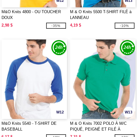
W12
W13
M&O Knits 4800 - OU TOUCHER
M & O Knits 5500 T-SHIRT FILÉ à
DOUX
LANNEAU
2,98 $
4,19 $
-35%
-10%
W12
W13
M&O Knits 5540 - T-SHIRT DE
M & O Knits 7002 POLO À M/C
BASEBALL
PIQUÉ, PEIGNÉ ET FILÉ À
L'ANNEAU
6,17 $
7,31 $