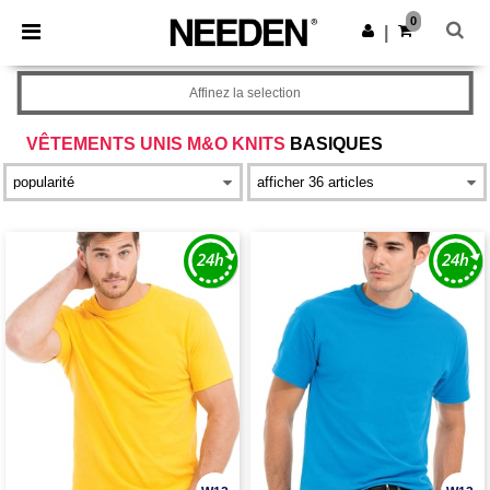
×
Appli Needen
0
Obtenir l'appli
|
Meilleurs prix sur l’app !
Affinez la selection
VÊTEMENTS UNIS M&O KNITS
BASIQUES