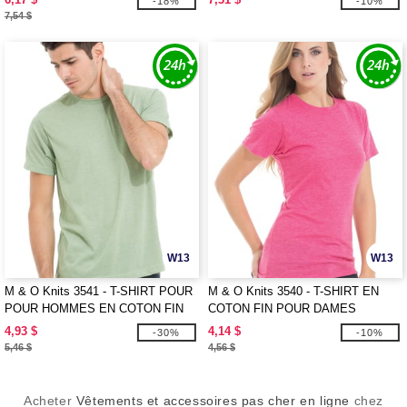
-18%
-10%
7,54 $
W13
W13
M & O Knits 3541 - T-SHIRT POUR
M & O Knits 3540 - T-SHIRT EN
POUR HOMMES EN COTON FIN
COTON FIN POUR DAMES
4,93 $
4,14 $
-30%
-10%
5,46 $
4,56 $
Acheter
Vêtements et accessoires pas cher en ligne
chez