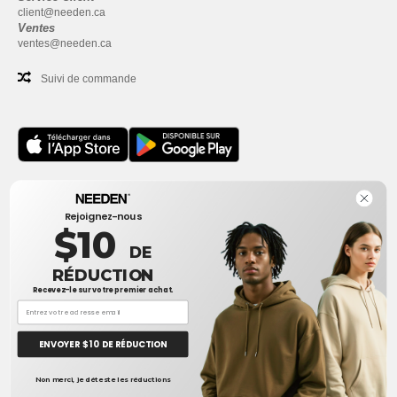
client@needen.ca
Ventes
ventes@needen.ca
Suivi de commande
Bureau
Rejoignez-nous
One Dundas Street West Suite 2500
$10
Toronto, Ontario, M5G 1Z3
DE
Ceci n'est PAS l'adresse de retour. Pour les retours, voir ici
RÉDUCTION
Recevez-le sur votre premier achat.
Bureau
1300 rue Sherbrooke Ouest #400
Montreal, Quebec, H3G 1H9
ENVOYER $ 10 DE RÉDUCTION
Ceci n'est PAS l'adresse de retour. Pour les retours, voir ici
👋
Bonjour
Non merci, je déteste les réductions
Si vous avez des questions ou des