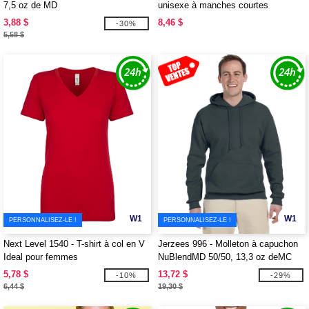
7,5 oz de MD
unisexe à manches courtes
3,88 $
8,46 $
-30%
5,58 $
W1
W1
PERSONNALISEZ-LE !
PERSONNALISEZ-LE !
Next Level 1540 - T-shirt à col en V
Jerzees 996 - Molleton à capuchon
Ideal pour femmes
NuBlendMD 50/50, 13,3 oz deMC
5,78 $
13,72 $
-10%
-29%
6,44 $
19,30 $