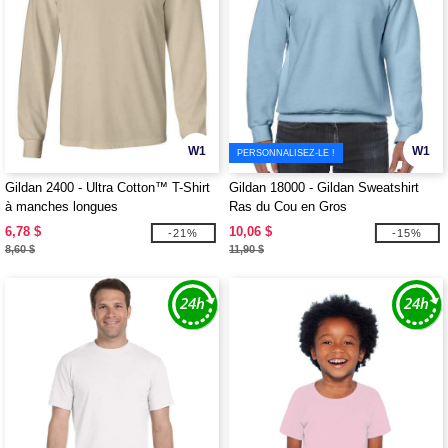
W1
W1
PERSONNALISEZ-LE !
Gildan 2400 - Ultra Cotton™ T-Shirt
Gildan 18000 - Gildan Sweatshirt
à manches longues
Ras du Cou en Gros
6,78 $
10,06 $
-21%
-15%
8,60 $
11,90 $