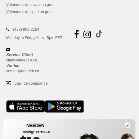
Vêtements de travail en gros
Vêtements de sport en gros
(438) 809-2184
Monday to Friday 9am - 5pm EST
Service Client
client@needen.ca
Ventes
ventes@needen.ca
Suivi de commande
Bureau
Rejoignez-nous
One Dundas Street West Suite 2500
Toronto, Ontario, M5G 1Z3