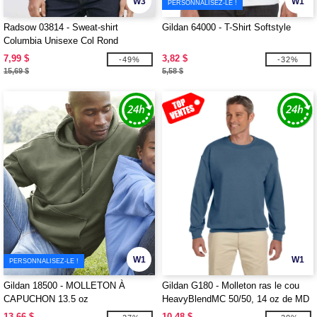
W3
W1
PERSONNALISEZ-LE !
Radsow 03814 - Sweat-shirt
Gildan 64000 - T-Shirt Softstyle
Columbia Unisexe Col Rond
7,99 $
3,82 $
-49%
-32%
15,69 $
5,58 $
W1
W1
PERSONNALISEZ-LE !
Gildan 18500 - MOLLETON À
Gildan G180 - Molleton ras le cou
CAPUCHON 13.5 oz
HeavyBlendMC 50/50, 14 oz de MD
(18000)
13,66 $
10,48 $