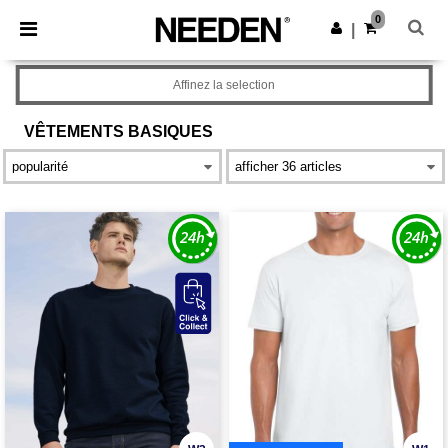
×
Appli Needen
0
Obtenir l'appli
|
Meilleurs prix sur l’app !
Affinez la selection
VÊTEMENTS
BASIQUES