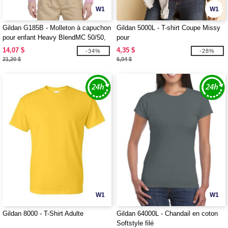
W1
W1
Gildan G185B - Molleton à capuchon
Gildan 5000L - T-shirt Coupe Missy
pour enfant Heavy BlendMC 50/50,
pour
13,3 oz de MD
14,07 $
4,35 $
-34%
-28%
21,20 $
6,04 $
W1
W1
Gildan 8000 - T-Shirt Adulte
Gildan 64000L - Chandail en coton
Softstyle filé