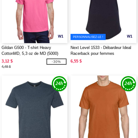
W1
W1
PERSONNALISEZ-LE !
Gildan G500 - T-shirt Heavy
Next Level 1533 - Débardeur Ideal
CottonMD, 5,3 oz de MD (5000)
Racerback pour femmes
3,12 $
6,55 $
-30%
4,48 $