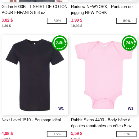
Gildan 5000B - T-SHIRT DE COTON
Radsow NEWYORK - Pantalon de
POUR ENFANTS 8.8 oz
jogging NEW YORK
3,02 $
3,99 $
-30%
-80%
4,30 $
19,99 $
W1
W1
Next Level 1510 - Équipage idéal
Rabbit Skins 4400 - Body bébé à
épaules rabattables en côtes 5 oz
pour nourrisson
4,98 $
5,59 $
-15%
-5%