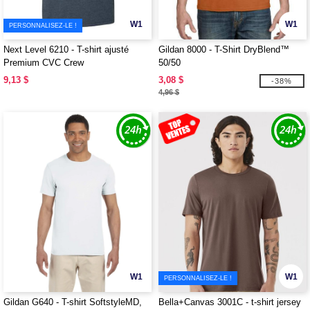
W1
W1
PERSONNALISEZ-LE !
Next Level 6210 - T-shirt ajusté
Gildan 8000 - T-Shirt DryBlend™
Premium CVC Crew
50/50
9,13 $
3,08 $
-38%
4,96 $
W1
W1
PERSONNALISEZ-LE !
Gildan G640 - T-shirt SoftstyleMD,
Bella+Canvas 3001C - t-shirt jersey