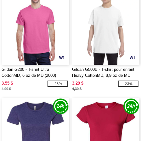
W1
W1
Gildan G200 - T-shirt Ultra
Gildan G500B - T-shirt pour enfant
CottonMD, 6 oz de MD (2000)
Heavy CottonMD, 8,9 oz de MD
(5000B)
3,55 $
3,29 $
-28%
-23%
4,90 $
4,30 $