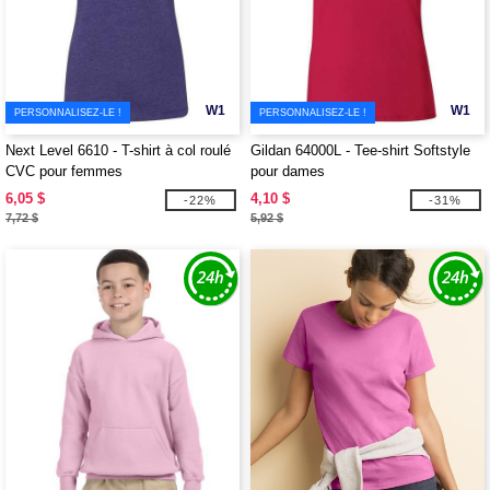
W1
W1
PERSONNALISEZ-LE !
PERSONNALISEZ-LE !
Next Level 6610 - T-shirt à col roulé
Gildan 64000L - Tee-shirt Softstyle
CVC pour femmes
pour dames
6,05 $
4,10 $
-22%
-31%
7,72 $
5,92 $