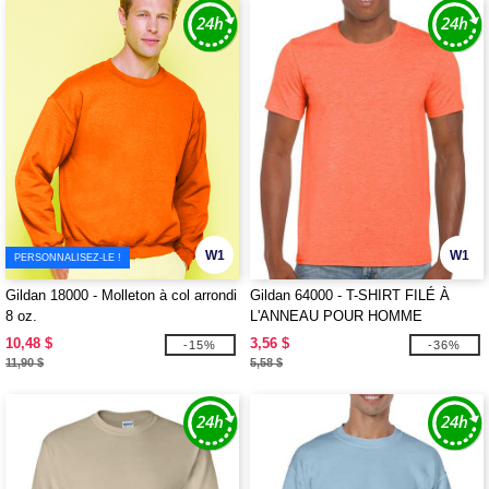
W1
W1
PERSONNALISEZ-LE !
Gildan 18000 - Molleton à col arrondi
Gildan 64000 - T-SHIRT FILÉ À
8 oz.
L'ANNEAU POUR HOMME
10,48 $
3,56 $
-15%
-36%
11,90 $
5,58 $