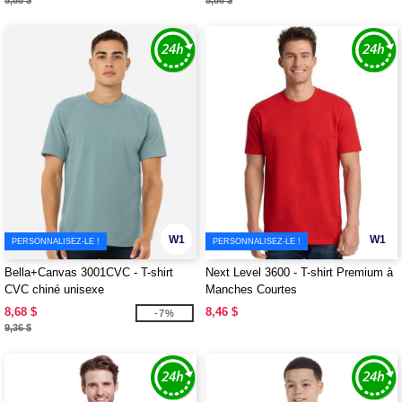
5,88 $
5,86 $
W1
W1
PERSONNALISEZ-LE !
PERSONNALISEZ-LE !
Bella+Canvas 3001CVC - T-shirt
Next Level 3600 - T-shirt Premium à
CVC chiné unisexe
Manches Courtes
8,68 $
8,46 $
-7%
9,36 $