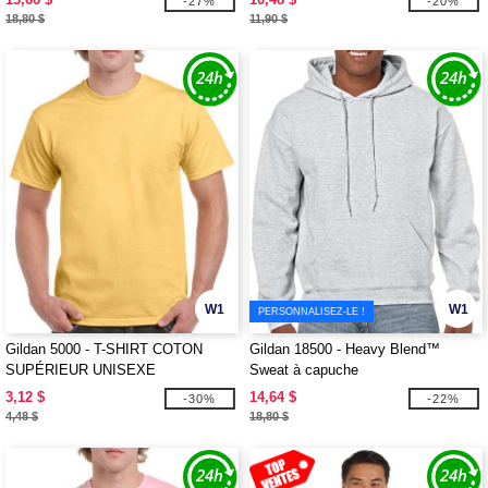
-27%
-20%
18,80 $
11,90 $
W1
W1
PERSONNALISEZ-LE !
Gildan 5000 - T-SHIRT COTON
Gildan 18500 - Heavy Blend™
SUPÉRIEUR UNISEXE
Sweat à capuche
3,12 $
14,64 $
-30%
-22%
4,48 $
18,80 $