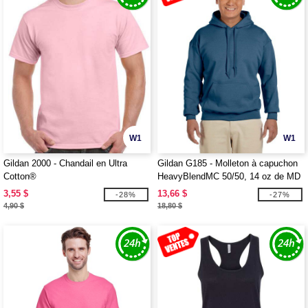
W1
W1
Gildan 2000 - Chandail en Ultra
Gildan G185 - Molleton à capuchon
Cotton®
HeavyBlendMC 50/50, 14 oz de MD
(18500)
3,55 $
13,66 $
-28%
-27%
4,90 $
18,80 $