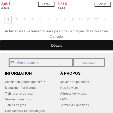
2,88 $
3,83 $
-42%
-35%
4,96 $
5,92 $
1
2
3
4
5
6
7
8
9
10
20
21
»
Acheter des vêtements unis pas cher en ligne chez Needen
Canada
Détails
S'abonner!
INFORMATION
À PROPOS
Acheter en grande quantité ?
Moyens de paiement
Magasiner Par Marque
Nos Services
T-shirts en gros local
Adresse de livraison
Vêtements en gros
FAQs
T-shirts en gros
Termes & Conditions
Casquettes & tuques en gros