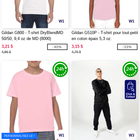
W1
W1
Gildan G800 - T-shirt DryBlendMD
Gildan G510P - T-shirt pour tout-petit
50/50, 9,4 oz de MD (8000)
en coton épais 5,3 oz.
3,21 $
3,15 $
-40%
-33%
4,96 $
4,70 $
W1
W3
PERSONNALISEZ-LE !