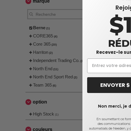
marque
Rejo
$
Berne
(1)
CORE365
(4)
RÉD
Core 365
(20)
Recevez-le sur
Harriton
(2)
Independent Trading Co.
(3)
North End
(11)
North End Sport Red
(2)
ENVOYER $
Team 365
(6)
option
Non merci, je 
High Stock
(1)
En soumettant ce formu
des communications 
automatisés de Needen, y c
couleurs