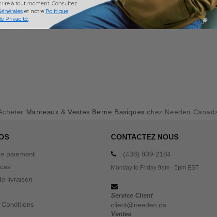
crire à tout moment.
Consultez
Générales
et notre
Politique
e Privacité.
Acheter
Manteaux & Vestes Berne Basiques
chez Needen Canad
OS
CONTACTEZ NOUS
e paiement
(438) 809-2184
ices
Monday to Friday 9am - 5pm EST
e livraison
Service Client
 Conditions
client@needen.ca
Ventes