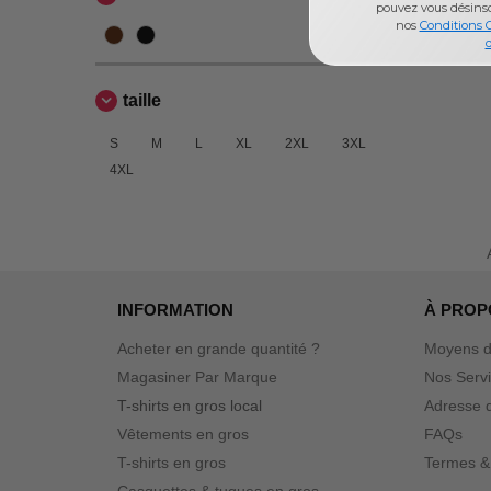
pouvez vous désins
nos
Conditions 
d
taille
S
M
L
XL
2XL
3XL
4XL
INFORMATION
À PROP
Acheter en grande quantité ?
Moyens d
Magasiner Par Marque
Nos Serv
T-shirts en gros local
Adresse d
Vêtements en gros
FAQs
T-shirts en gros
Termes &