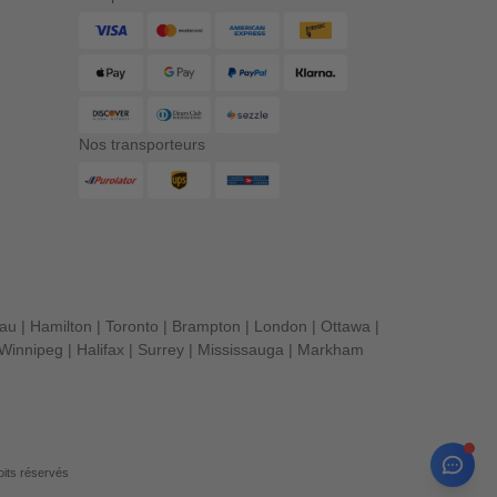
Nos transporteurs
eau
|
Hamilton
|
Toronto
|
Brampton
|
London
|
Ottawa
|
Winnipeg
|
Halifax
|
Surrey
|
Mississauga
|
Markham
its réservés