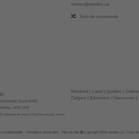
ventes@needen.ca
Suivi de commande
Montréal
|
Laval
|
Québec
|
Gatin
au
Calgary
|
Edmonton
|
Vancouver
|
herbrooke Ouest #400
 Quebec, H3G 1H9
 l'adresse de retour. Pour les retours, voir ici
e Confidentialité
-
Conditions Générales
-
Plan du Site
Copyright 2026 needen.ca - Tous dro