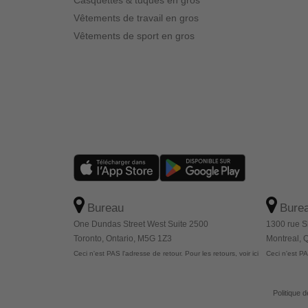
Casquettes & tuques en gros
Vêtements de travail en gros
Vêtements de sport en gros
Bureau
Bure
One Dundas Street West Suite 2500
1300 rue S
Toronto, Ontario, M5G 1Z3
Montreal,
Ceci n'est PAS l'adresse de retour. Pour les retours, voir ici
Ceci n'est PAS
Politique d