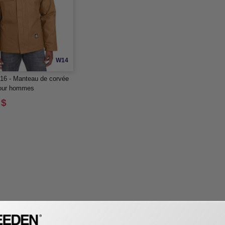
W14
16 - Manteau de corvée
pour hommes
 $