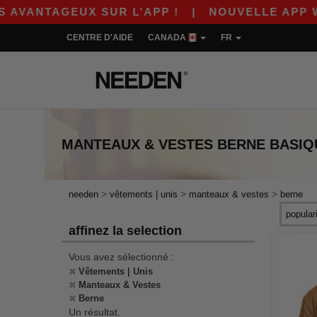
VANTAGEUX SUR L’APP !
|
NOUVELLE APP WORD
CENTRE D'AIDE
CANADA
FR
MANTEAUX & VESTES BERNE
BASIQ
>
>
>
needen
vêtements | unis
manteaux & vestes
berne
affinez la selection
Vous avez sélectionné :
Vêtements | Unis
Manteaux & Vestes
Berne
Un résultat.