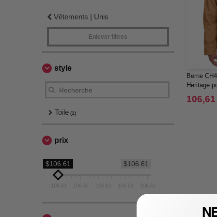
Vêtements | Unis
Enlever filtres
style
Berne CH4
Heritage 
106,61
Toile
(1)
prix
$106.61
$106.61
106.61
106.61
106.61
106.61
106.61