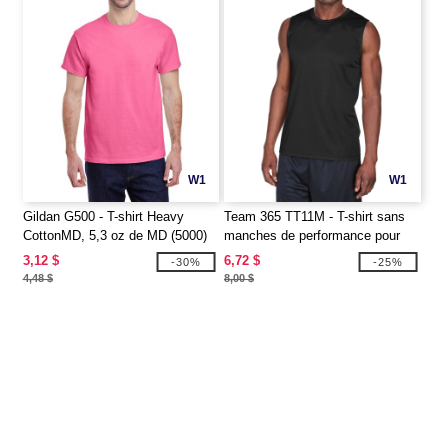
W1
W1
Gildan G500 - T-shirt Heavy
Team 365 TT11M - T-shirt sans
CottonMD, 5,3 oz de MD (5000)
manches de performance pour
hommes
3,12 $
6,72 $
-30%
-25%
4,48 $
8,00 $