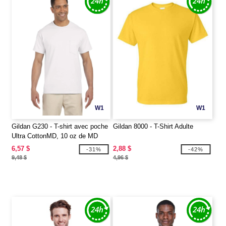
W1
W1
Gildan G230 - T-shirt avec poche
Gildan 8000 - T-Shirt Adulte
Ultra CottonMD, 10 oz de MD
(2300)
6,57 $
2,88 $
-31%
-42%
9,48 $
4,96 $