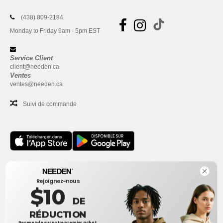
(438) 809-2184
Monday to Friday 9am - 5pm EST
Service Client
client@needen.ca
Ventes
ventes@needen.ca
Suivi de commande
Bureau
Rejoignez-nous
One Dundas Street West Suite 2500
$10
Toronto, Ontario, M5G 1Z3
DE
Ceci n'est PAS l'adresse de retour. Pour les retours, voir ici
RÉDUCTION
Recevez-le sur votre premier achat.