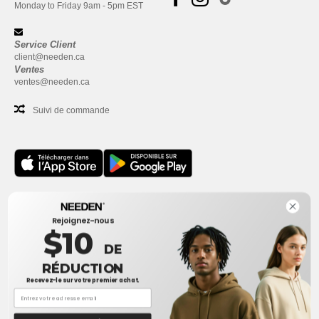
Monday to Friday 9am - 5pm EST
Service Client
client@needen.ca
Ventes
ventes@needen.ca
Suivi de commande
Bureau
Rejoignez-nous
One Dundas Street West Suite 2500
$10
Toronto, Ontario, M5G 1Z3
DE
Ceci n'est PAS l'adresse de retour. Pour les retours, voir ici
RÉDUCTION
Recevez-le sur votre premier achat.
Bureau
1300 rue Sherbrooke Ouest #400
Montreal, Quebec, H3G 1H9