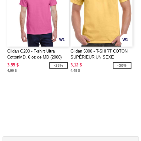
W1
W1
Gildan G200 - T-shirt Ultra
Gildan 5000 - T-SHIRT COTON
CottonMD, 6 oz de MD (2000)
SUPÉRIEUR UNISEXE
3,55 $
3,12 $
-28%
-30%
4,90 $
4,48 $