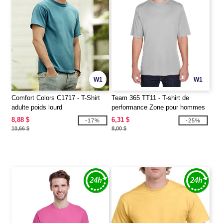
W1
W1
Comfort Colors C1717 - T-Shirt
Team 365 TT11 - T-shirt de
adulte poids lourd
performance Zone pour hommes
8,88 $
6,31 $
-17%
-25%
10,66 $
8,00 $