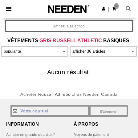
×
Appli Needen
0
Obtenir l'appli
|
Meilleurs prix sur l’app !
Affinez la selection
VÊTEMENTS
GRIS RUSSELL ATHLETIC
BASIQUES
Aucun résultat.
Acheter
Russell Athletic
chez Needen Canada
S'abonner!
INFORMATION
À PROPOS
Acheter en grande quantité ?
Moyens de paiement