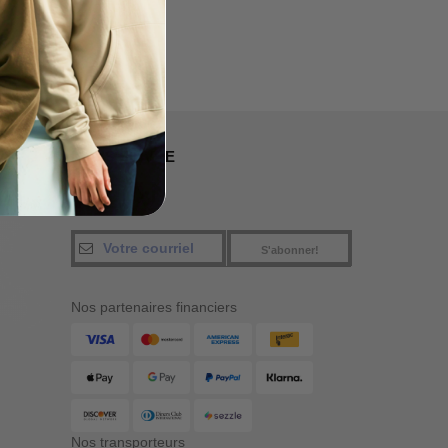
nada
NOUS SUIVRE
S'abonner!
Nos partenaires financiers
Nos transporteurs