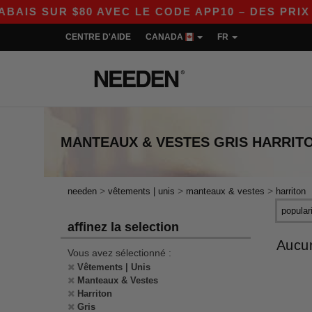
IS SUR $80 AVEC LE CODE APP10 – DES PRIX E
CENTRE D'AIDE
CANADA
FR
MANTEAUX & VESTES GRIS HARRIT
>
>
>
needen
vêtements | unis
manteaux & vestes
harriton
affinez la selection
Aucun
Vous avez sélectionné :
Vêtements | Unis
Manteaux & Vestes
Harriton
Gris