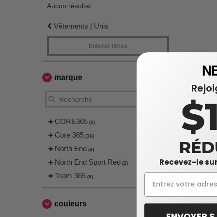
Aucun résultat.
Vêtements | Unis
Enlever filtres
marque
Rejo
$
CORE365
(2)
Core 365
(16)
RÉD
North End
(4)
Recevez-le sur
North End Sport Red
(2)
Team 365
(6)
couleurs
ENVOYER $