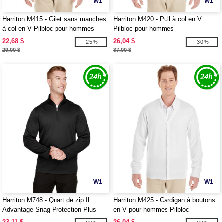
W1
W1
Harriton M415 - Gilet sans manches
Harriton M420 - Pull à col en V
à col en V Pilbloc pour hommes
Pilbloc pour hommes
22,68 $
26,04 $
-25%
-30%
29,00 $
37,00 $
W1
W1
Harriton M748 - Quart de zip IL
Harriton M425 - Cardigan à boutons
Advantage Snag Protection Plus
en V pour hommes Pilbloc
pour hommes
23,11 $
26,04 $