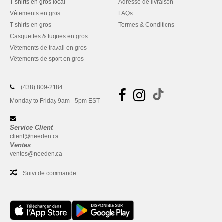
T-shirts en gros local
Adresse de livraison
Vêtements en gros
FAQs
T-shirts en gros
Termes & Conditions
Casquettes & tuques en gros
Vêtements de travail en gros
Vêtements de sport en gros
(438) 809-2184
Monday to Friday 9am - 5pm EST
Service Client
client@needen.ca
Ventes
ventes@needen.ca
Suivi de commande