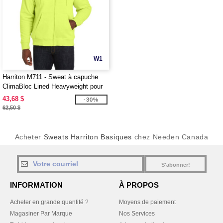
W1
Harriton M711 - Sweat à capuche
ClimaBloc Lined Heavyweight pour
homme
43,68 $
-30%
62,50 $
Acheter
Sweats Harriton Basiques
chez Needen Canada
S'abonner!
INFORMATION
À PROPOS
Acheter en grande quantité ?
Moyens de paiement
Magasiner Par Marque
Nos Services