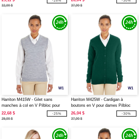
-28%
-30%
32,00 $
37,00 $
W1
W1
Harriton M415W - Gilet sans
Harriton M425W - Cardigan à
manches à col en V Pilbloc pour
boutons en V pour dames Pilbloc
dames
22,68 $
26,04 $
-25%
-30%
29,00 $
37,00 $