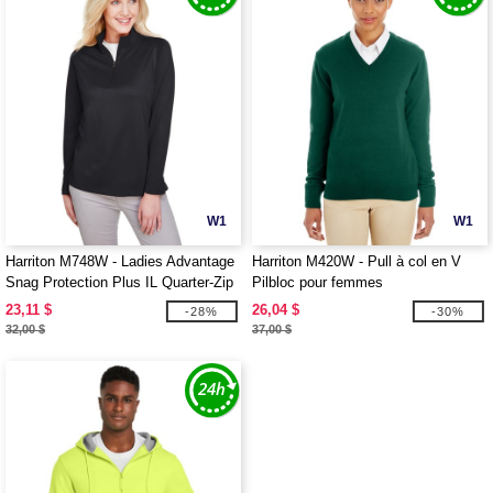
W1
W1
Harriton M748W - Ladies Advantage
Harriton M420W - Pull à col en V
Snag Protection Plus IL Quarter-Zip
Pilbloc pour femmes
23,11 $
26,04 $
-28%
-30%
32,00 $
37,00 $