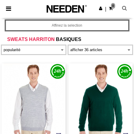
×
Appli Needen
0
Obtenir l'appli
|
Meilleurs prix sur l’app !
Affinez la selection
SWEATS HARRITON
BASIQUES