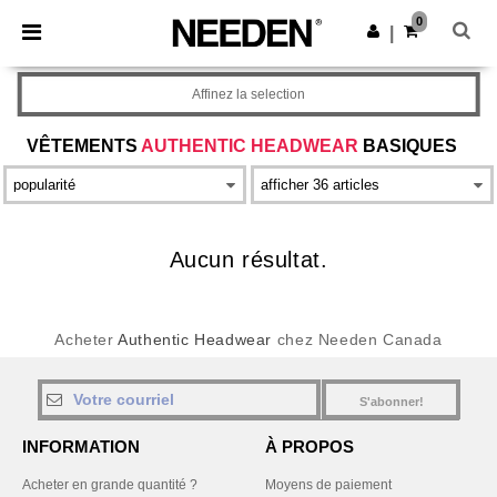
×
Appli Needen
0
Obtenir l'appli
|
Meilleurs prix sur l’app !
Affinez la selection
VÊTEMENTS
AUTHENTIC HEADWEAR
BASIQUES
Aucun résultat.
Acheter
Authentic Headwear
chez Needen Canada
S'abonner!
INFORMATION
À PROPOS
Acheter en grande quantité ?
Moyens de paiement