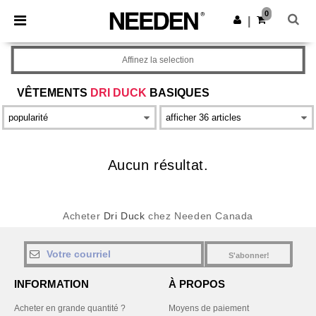
×
Appli Needen
0
Obtenir l'appli
|
Meilleurs prix sur l’app !
Affinez la selection
VÊTEMENTS
DRI DUCK
BASIQUES
Aucun résultat.
Acheter
Dri Duck
chez Needen Canada
S'abonner!
INFORMATION
À PROPOS
Acheter en grande quantité ?
Moyens de paiement