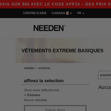
S SUR $80 AVEC LE CODE APP10 – DES PRIX EN
CENTRE D'AIDE
CANADA
FR
VÊTEMENTS
EXTREME
BASIQUES
>
needen
extreme
affinez la selection
Aucun
Vous avez sélectionné :
Extreme
Aucun résultat.
Enlever filtres