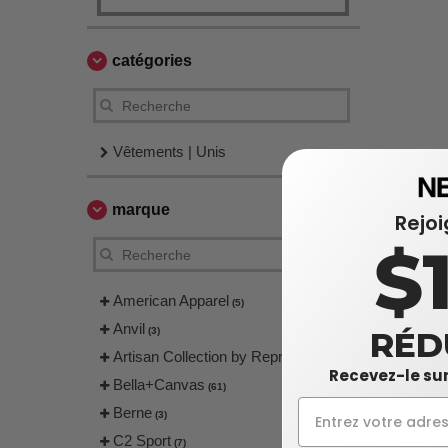
catégories
Vêtements | Unis
marque
Rejo
$
American Apparel
(5)
Anvil
(3)
RÉD
Artisan Collection by Reprime
(4)
Recevez-le sur
Bella+Canvas
(61)
Berne
(3)
C2 Sport
(7)