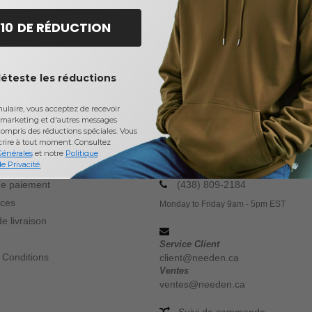
 10 DE RÉDUCTION
déteste les réductions
laire, vous acceptez de recevoir
marketing et d'autres messages
Acheter
Extreme
chez Needen Canada
ompris des réductions spéciales. Vous
crire à tout moment.
Consultez
Générales
et notre
Politique
OS
CONTACTEZ NOUS
e Privacité.
e paiement
(438) 809-2184
ices
Monday to Friday 9am - 5pm EST
e livraison
Service Client
 Conditions
client@needen.ca
Ventes
ventes@needen.ca