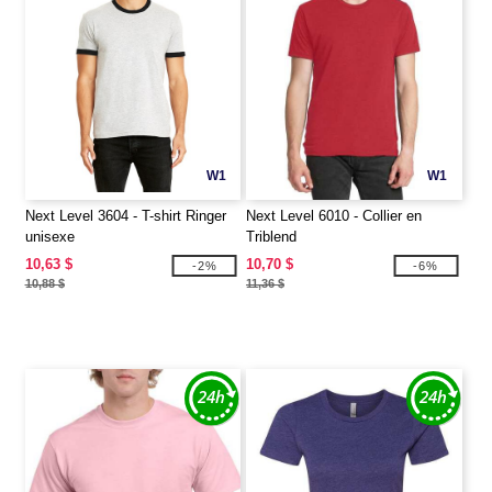
W1
W1
Next Level 3604 - T-shirt Ringer
Next Level 6010 - Collier en
unisexe
Triblend
10,63 $
10,70 $
-2%
-6%
10,88 $
11,36 $