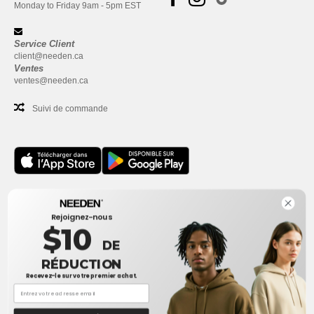
Monday to Friday 9am - 5pm EST
Service Client
client@needen.ca
Ventes
ventes@needen.ca
Suivi de commande
Bureau
Rejoignez-nous
One Dundas Street West Suite 2500
$10
Toronto, Ontario, M5G 1Z3
DE
Ceci n'est PAS l'adresse de retour. Pour les retours, voir ici
RÉDUCTION
Recevez-le sur votre premier achat.
Bureau
1300 rue Sherbrooke Ouest #400
Montreal, Quebec, H3G 1H9