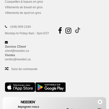
Casquettes & tuques en gros
Vêtements de travail en gros
Vêtements de sport en gros
(438) 809-2184
Monday to Friday 9am - 5pm EST
Service Client
client@needen.ca
Ventes
ventes@needen.ca
Suivi de commande
Bureau
Rejoignez-nous
One Dundas Street West Suite 2500