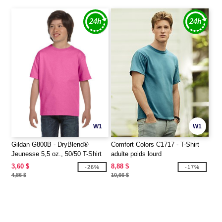
W1
W1
Gildan G800B - DryBlend®
Comfort Colors C1717 - T-Shirt
Jeunesse 5,5 oz., 50/50 T-Shirt
adulte poids lourd
3,60 $
8,88 $
-26%
-17%
4,86 $
10,66 $