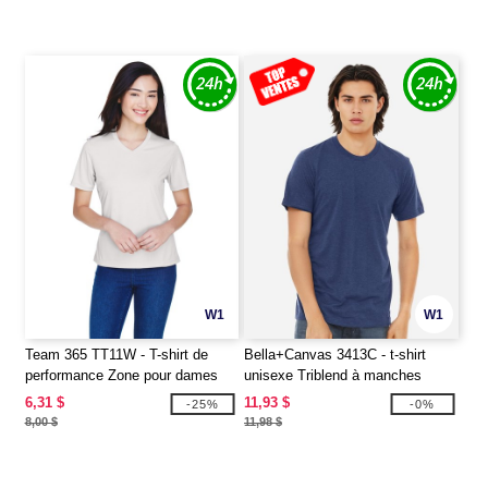
W1
W1
Team 365 TT11W - T-shirt de
Bella+Canvas 3413C - t-shirt
performance Zone pour dames
unisexe Triblend à manches
courtes
6,31 $
11,93 $
-25%
-0%
8,00 $
11,98 $