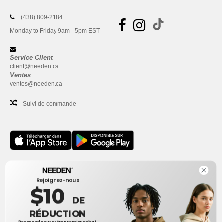
(438) 809-2184
Monday to Friday 9am - 5pm EST
Service Client
client@needen.ca
Ventes
ventes@needen.ca
Suivi de commande
Bureau
Rejoignez-nous
One Dundas Street West Suite 2500
$10
Toronto, Ontario, M5G 1Z3
DE
Ceci n'est PAS l'adresse de retour. Pour les retours, voir ici
RÉDUCTION
Recevez-le sur votre premier achat.