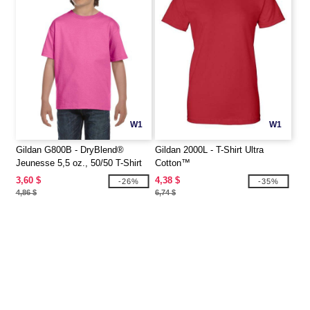
W1
W1
Gildan G800B - DryBlend®
Gildan 2000L - T-Shirt Ultra
Jeunesse 5,5 oz., 50/50 T-Shirt
Cotton™
3,60 $
4,38 $
-26%
-35%
4,86 $
6,74 $