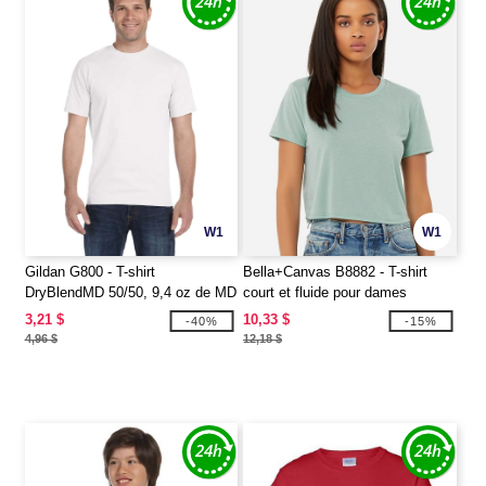
W1
W1
Gildan G800 - T-shirt
Bella+Canvas B8882 - T-shirt
DryBlendMD 50/50, 9,4 oz de MD
court et fluide pour dames
(8000)
3,21 $
10,33 $
-40%
-15%
4,96 $
12,18 $