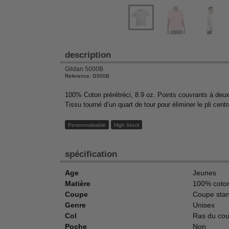
description
Gildan 5000B
Reference: G500B
100% Coton prérétréci, 8.9 oz. Points couvrants à deux 
Tissu tourné d’un quart de tour pour éliminer le pli ce
Personnalisable
High Stock
spécification
Age
Jeunes
Matière
100% coto
Coupe
Coupe sta
Genre
Unisex
Col
Ras du co
Poche
Non