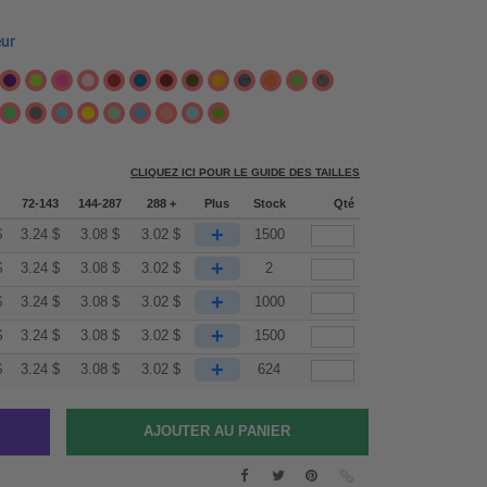
eur
CLIQUEZ ICI POUR LE GUIDE DES TAILLES
72-143
144-287
288 +
Plus
Stock
Qté
+
$
3.24
$
3.08
$
3.02
$
1500
+
$
3.24
$
3.08
$
3.02
$
2
+
$
3.24
$
3.08
$
3.02
$
1000
+
$
3.24
$
3.08
$
3.02
$
1500
+
$
3.24
$
3.08
$
3.02
$
624