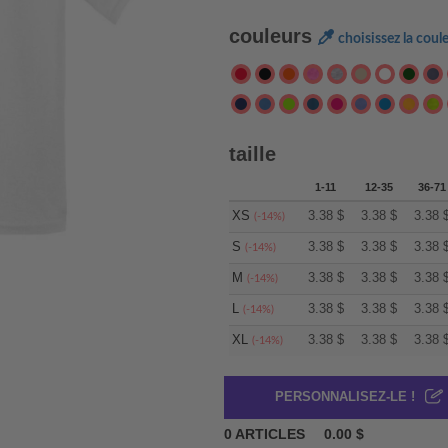
couleurs
choisissez la coul
taille
1-11
12-35
36-71
XS
3.38
$
3.38
$
3.38
(-14%)
S
3.38
$
3.38
$
3.38
(-14%)
M
3.38
$
3.38
$
3.38
(-14%)
L
3.38
$
3.38
$
3.38
(-14%)
XL
3.38
$
3.38
$
3.38
(-14%)
PERSONNALISEZ-LE !
0
ARTICLES
0.00
$