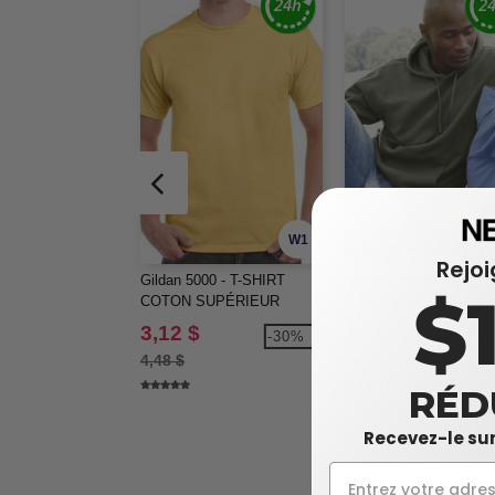
W1
PERSONNALISEZ-LE !
Rejo
Gildan 5000 - T-SHIRT
Gildan 18500 - MOLL
$
COTON SUPÉRIEUR
À CAPUCHON 13.5 oz
UNISEXE
3,12 $
13,66 $
-30%
-2
4,48 $
18,80 $
RÉD
Recevez-le sur