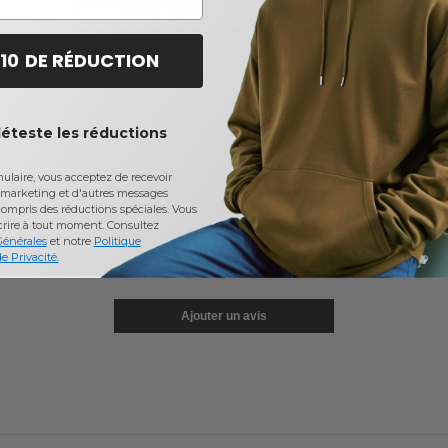
Avis sur Gildan 5000B
 10 DE RÉDUCTION
Note du produit :
5.0
sur
7
votes
déteste les réductions
laire, vous acceptez de recevoir
marketing et d'autres messages
ompris des réductions spéciales. Vous
crire à tout moment.
Consultez
Générales
et notre
Politique
e Privacité.
Ajouter un avis