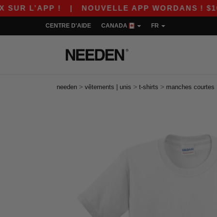
PP !
|
NOUVELLE APP WORDANS ! $10 DE RABA
CENTRE D'AIDE
CANADA
FR
>
>
>
needen
vêtements | unis
t-shirts
manches courtes