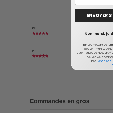
ENVOYER $
par
Non merci, je 
En soumettant ce formu
des communications 
par
automatisés de Needen, y c
pouvez vous désins
nos
Conditions 
d
Commandes en gros