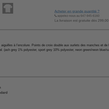
Acheter en grande quantité ?
appelez-nous au 647-945-6160
La livraison est gratuite dès 299,00
aiguilles à l’encolure. Points de croix double aux ourlets des manches et de 
ntral. (ash grey 1% polyester, sport grey 10% polyester, neon green/neon blue/
n
ndard
u