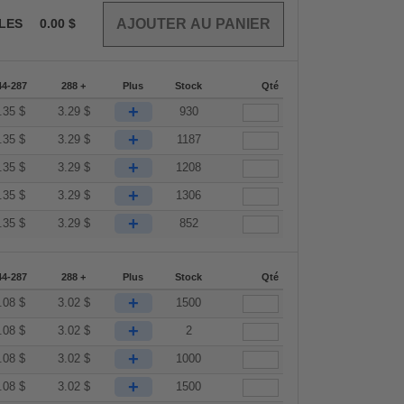
CLES
0.00
$
44-287
288 +
Plus
Stock
Qté
+
.35
$
3.29
$
930
+
.35
$
3.29
$
1187
+
.35
$
3.29
$
1208
+
.35
$
3.29
$
1306
+
.35
$
3.29
$
852
44-287
288 +
Plus
Stock
Qté
+
.08
$
3.02
$
1500
+
.08
$
3.02
$
2
+
.08
$
3.02
$
1000
+
.08
$
3.02
$
1500