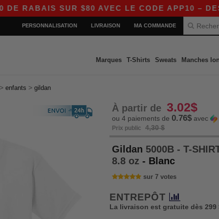
IS SUR $80 AVEC LE CODE APP10 – DES PRIX E
PERSONNALISATION
LIVRAISON
MA COMMANDE
Marques
T-Shirts
Sweats
Manches lo
>
>
enfants
gildan
3.02$
À partir de
0.76$
ou 4 paiements de
avec
4,30 $
Prix public
Gildan
5000B - T-SHI
8.8 oz
- Blanc
sur 7 votes
ENTREPÔT
La livraison est gratuite dès 299