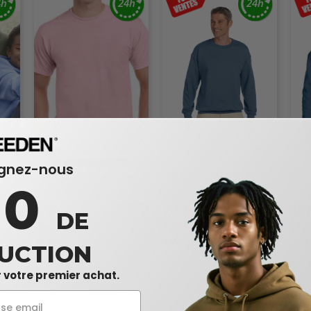
W1
W1
W1
ignez-nous
ETON
Gildan 2000 - Chandail en
Gildan G180 - Molleton ras
Gild
10
Ultra Cotton®
le cou HeavyBlendMC
capu
50/50, 14 oz de MD (18000)
50/5
3,55 $
10,48 $
13,
7%
-28%
-20%
DE
4,90 $
11,90 $
18,8
UCTION
 votre premier achat.