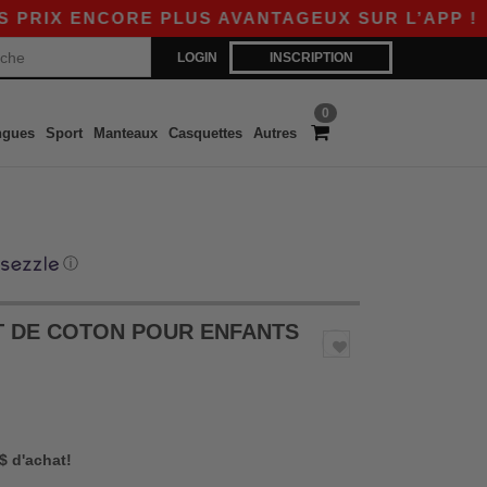
NCORE PLUS AVANTAGEUX SUR L’APP !
|
NOUVE
LOGIN
INSCRIPTION
0
ngues
Sport
Manteaux
Casquettes
Autres
ⓘ
RT DE COTON POUR ENFANTS
 $ d'achat!