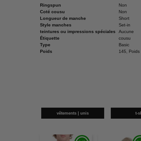
Ringspun
Non
Coté cousu
Non
Longueur de manche
Short
Style manches
Set-in
teintures ou impressions spéciales
Aucune
Étiquette
cousu
Type
Basic
Poids
145, Poids 
vêtements | unis
t-s