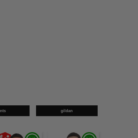
nts
gildan