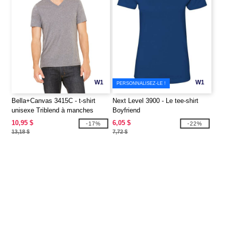
W1
W1
PERSONNALISEZ-LE !
Bella+Canvas 3415C - t-shirt
Next Level 3900 - Le tee-shirt
unisexe Triblend à manches
Boyfriend
courtes avec encolure en V
10,95 $
6,05 $
-17%
-22%
13,18 $
7,72 $