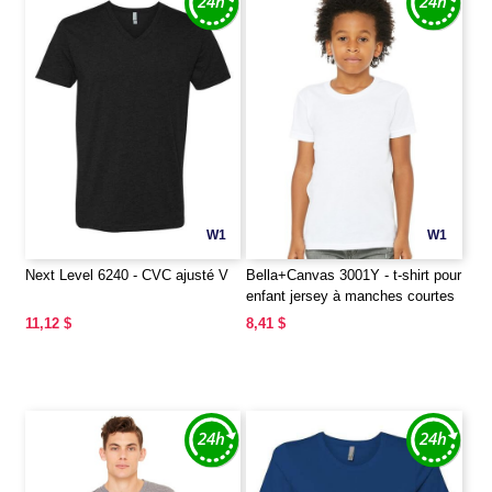
W1
W1
Next Level 6240 - CVC ajusté V
Bella+Canvas 3001Y - t-shirt pour
enfant jersey à manches courtes
11,12 $
8,41 $