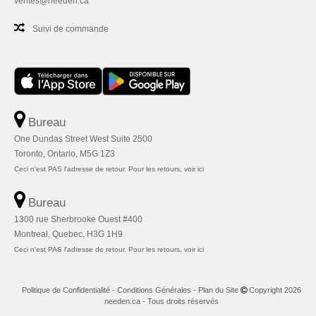
ventes@needen.ca
Suivi de commande
Bureau
One Dundas Street West Suite 2500
Toronto, Ontario, M5G 1Z3
Ceci n'est PAS l'adresse de retour. Pour les retours, voir ici
Bureau
1300 rue Sherbrooke Ouest #400
Montreal, Quebec, H3G 1H9
Ceci n'est PAS l'adresse de retour. Pour les retours, voir ici
Politique de Confidentialité
-
Conditions Générales
-
Plan du Site
Copyright 2026
needen.ca - Tous droits réservés