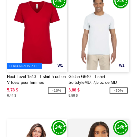
W1
W1
PERSONNALISEZ-LE !
Next Level 1540 - T-shirt à col en
Gildan G640 - T-shirt
V Ideal pour femmes
SoftstyleMD, 7,5 oz de MD
5,78 $
3,88 $
-10%
-30%
6,44 $
5,58 $