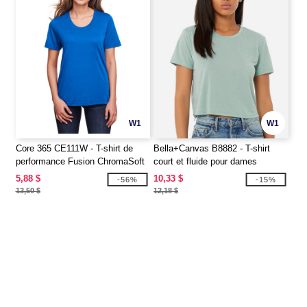
W1
W1
Core 365 CE111W - T-shirt de
Bella+Canvas B8882 - T-shirt
performance Fusion ChromaSoft
court et fluide pour dames
pour dames
5,88 $
10,33 $
-56%
-15%
13,50 $
12,18 $