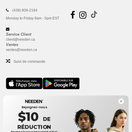
(438) 809-2184
Monday to Friday 9am - 5pm EST
Service Client
client@needen.ca
Ventes
ventes@needen.ca
Suivi de commande
Bureau
Rejoignez-nous
One Dundas Street West Suite 2500
$10
Toronto, Ontario, M5G 1Z3
DE
Ceci n'est PAS l'adresse de retour. Pour les retours, voir ici
RÉDUCTION
Recevez-le sur votre premier achat.